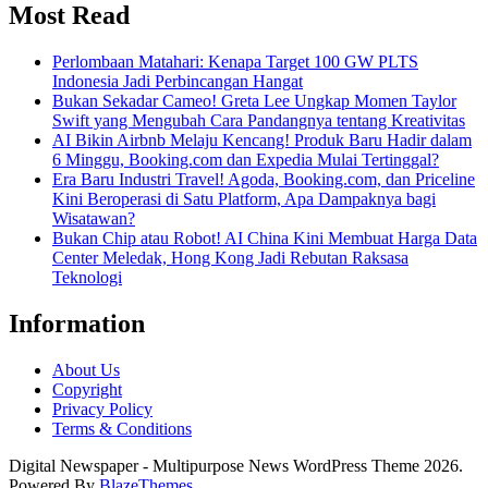
Most Read
Perlombaan Matahari: Kenapa Target 100 GW PLTS
Indonesia Jadi Perbincangan Hangat
Bukan Sekadar Cameo! Greta Lee Ungkap Momen Taylor
Swift yang Mengubah Cara Pandangnya tentang Kreativitas
AI Bikin Airbnb Melaju Kencang! Produk Baru Hadir dalam
6 Minggu, Booking.com dan Expedia Mulai Tertinggal?
Era Baru Industri Travel! Agoda, Booking.com, dan Priceline
Kini Beroperasi di Satu Platform, Apa Dampaknya bagi
Wisatawan?
Bukan Chip atau Robot! AI China Kini Membuat Harga Data
Center Meledak, Hong Kong Jadi Rebutan Raksasa
Teknologi
Information
About Us
Copyright
Privacy Policy
Terms & Conditions
Digital Newspaper - Multipurpose News WordPress Theme 2026.
Powered By
BlazeThemes
.