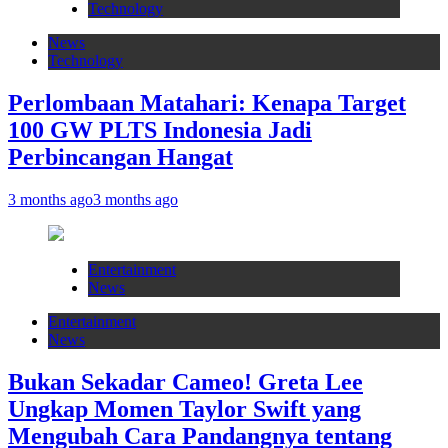
Technology
News
Technology
Perlombaan Matahari: Kenapa Target
100 GW PLTS Indonesia Jadi
Perbincangan Hangat
3 months ago
3 months ago
Entertainment
News
Entertainment
News
Bukan Sekadar Cameo! Greta Lee
Ungkap Momen Taylor Swift yang
Mengubah Cara Pandangnya tentang