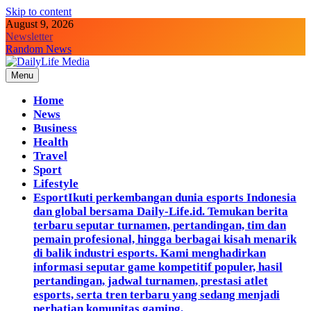
Skip to content
August 9, 2026
Newsletter
Random News
Menu
DailyLife Media
Accurate and Reliable News For Your Needs
Home
News
Business
Health
Travel
Sport
Lifestyle
Esport
Ikuti perkembangan dunia esports Indonesia
dan global bersama Daily-Life.id. Temukan berita
terbaru seputar turnamen, pertandingan, tim dan
pemain profesional, hingga berbagai kisah menarik
di balik industri esports. Kami menghadirkan
informasi seputar game kompetitif populer, hasil
pertandingan, jadwal turnamen, prestasi atlet
esports, serta tren terbaru yang sedang menjadi
perhatian komunitas gaming.