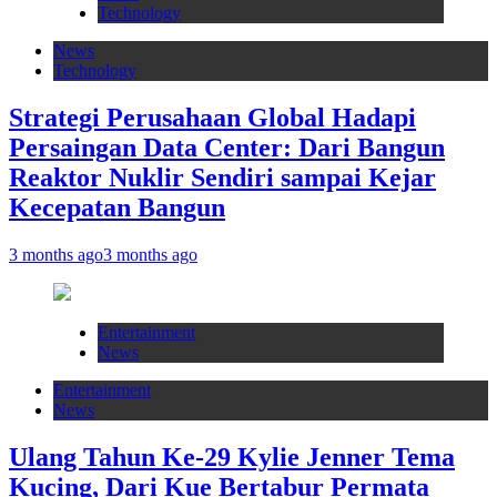
Technology
News
Technology
Strategi Perusahaan Global Hadapi
Persaingan Data Center: Dari Bangun
Reaktor Nuklir Sendiri sampai Kejar
Kecepatan Bangun
3 months ago
3 months ago
Entertainment
News
Entertainment
News
Ulang Tahun Ke-29 Kylie Jenner Tema
Kucing, Dari Kue Bertabur Permata