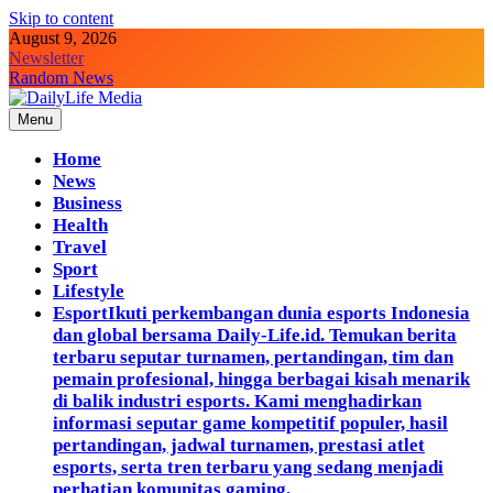
Skip to content
August 9, 2026
Newsletter
Random News
Menu
DailyLife Media
Accurate and Reliable News For Your Needs
Home
News
Business
Health
Travel
Sport
Lifestyle
Esport
Ikuti perkembangan dunia esports Indonesia
dan global bersama Daily-Life.id. Temukan berita
terbaru seputar turnamen, pertandingan, tim dan
pemain profesional, hingga berbagai kisah menarik
di balik industri esports. Kami menghadirkan
informasi seputar game kompetitif populer, hasil
pertandingan, jadwal turnamen, prestasi atlet
esports, serta tren terbaru yang sedang menjadi
perhatian komunitas gaming.