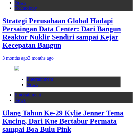
News
Technology
Strategi Perusahaan Global Hadapi
Persaingan Data Center: Dari Bangun
Reaktor Nuklir Sendiri sampai Kejar
Kecepatan Bangun
3 months ago
3 months ago
Entertainment
News
Entertainment
News
Ulang Tahun Ke-29 Kylie Jenner Tema
Kucing, Dari Kue Bertabur Permata
sampai Boa Bulu Pink