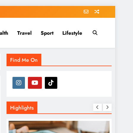
alth
Travel
Sport
Lifestyle
Find Me On
Highlights