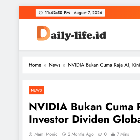
Skip
11:42:51 PM
August 7, 2026
to
content
DailyLife Media
Accurate and Reliable News For Your Needs
Home
News
NVIDIA Bukan Cuma Raja AI, Kini 
NEWS
NVIDIA Bukan Cuma Ra
Investor Dividen Glob
Mami Monic
2 Months Ago
0
7 Mins