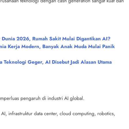
usahaan teknologi dengan cash generation sangat kuat dan
r Dunia 2026, Rumah Sakit Mulai Digantikan AI?
 Dunia Kerja Modern, Banyak Anak Muda Mulai Panik
a Teknologi Geger, AI Disebut Jadi Alasan Utama
emperluas pengaruh di industri AI global.
 AI, infrastruktur data center, cloud computing, robotics,