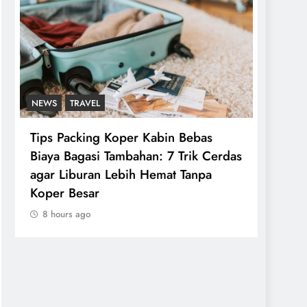
NEWS
TRAVEL
NEWS
Tips Packing Koper Kabin Bebas
Tips 
Biaya Bagasi Tambahan: 7 Trik Cerdas
Nyama
agar Liburan Lebih Hemat Tanpa
Perja
Koper Besar
Aman
8 hours ago
8 hou