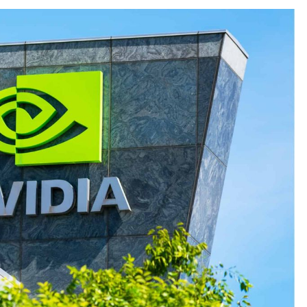
NEWS
Perusahaan Indonesia Adopsi AI
untuk Bisnis: Survei Ungkap
Tantangan Bukan Lagi Teknologi,
tetapi Cara Mengembangkannya
8 hours ago