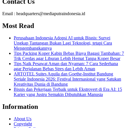
Contact Us
Email : headquarters@mediaputraindonesia.id
Most Read
Perusahaan Indonesia Adopsi AI untuk Bisnis: Survei
Ungkap Tantangan Bukan Lagi Teknologi, tetapi Cara
Mengembangkannya
Tips Packing Koper Kabin Bebas Biaya Bagasi Tambahan: 7
Trik Cerdas agar Liburan Lebih Hemat Tanpa Koper Besar
Tips Naik Pesawat Aman dan Nyaman: 7 Cara Sederhana
agar Perjalanan Bebas Stres dan Lebih Aman
ARTOTEL Suites Aquila dan Goethe-Institut Bandung
Seriale Indonesia 2026: Festival Internasional yang Satukan
Kreativitas Dunia di Bandung
Bisnis dan Pekerjaan Terbaik untuk Ekstrovert di Era AI: 15
Karier yang Justru Semakin Dibutuhkan Manusia
Information
About Us
Copyright