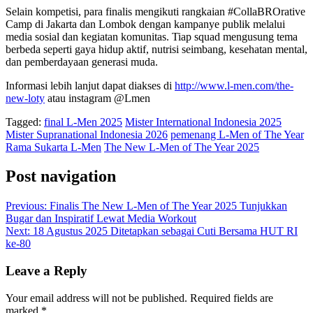
Selain kompetisi, para finalis mengikuti rangkaian #CollaBROrative
Camp di Jakarta dan Lombok dengan kampanye publik melalui
media sosial dan kegiatan komunitas. Tiap squad mengusung tema
berbeda seperti gaya hidup aktif, nutrisi seimbang, kesehatan mental,
dan pemberdayaan generasi muda.
Informasi lebih lanjut dapat diakses di
http://www.l-men.com/the-
new-loty
atau instagram @Lmen
Tagged:
final L-Men 2025
Mister International Indonesia 2025
Mister Supranational Indonesia 2026
pemenang L-Men of The Year
Rama Sukarta L-Men
The New L-Men of The Year 2025
Post navigation
Previous:
Finalis The New L-Men of The Year 2025 Tunjukkan
Bugar dan Inspiratif Lewat Media Workout
Next:
18 Agustus 2025 Ditetapkan sebagai Cuti Bersama HUT RI
ke-80
Leave a Reply
Your email address will not be published.
Required fields are
marked
*