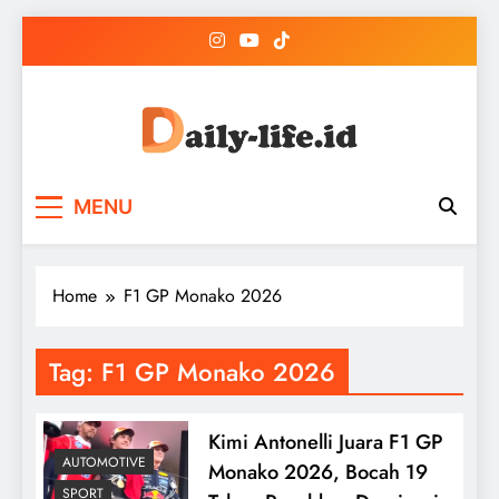
Skip
to
content
DailyLife Media
Accurate and Reliable News For Your Needs
MENU
Home
F1 GP Monako 2026
Tag:
F1 GP Monako 2026
Kimi Antonelli Juara F1 GP
AUTOMOTIVE
Monako 2026, Bocah 19
SPORT