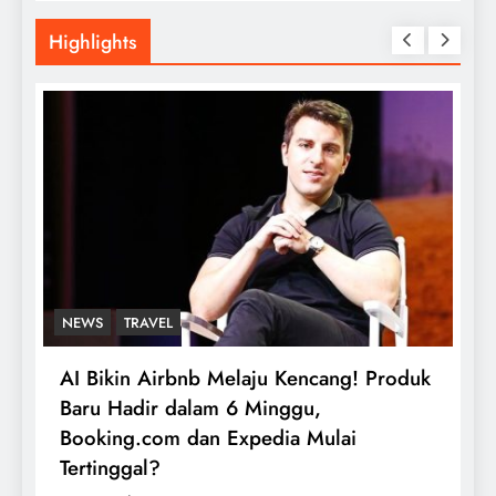
Highlights
NEWS
TRAVEL
AI Bikin Airbnb Melaju Kencang! Produk
E
Baru Hadir dalam 6 Minggu,
B
Booking.com dan Expedia Mulai
B
Tertinggal?
D