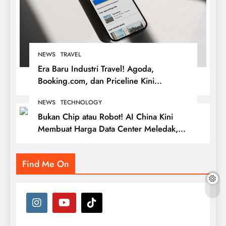
NEWS
TRAVEL
Era Baru Industri Travel! Agoda,
Booking.com, dan Priceline Kini
Beroperasi di Satu Platform, Apa
NEWS
TECHNOLOGY
Dampaknya bagi Wisatawan?
Bukan Chip atau Robot! AI China Kini
Membuat Harga Data Center Meledak,
Hong Kong Jadi Rebutan Raksasa
Teknologi
Find Me On