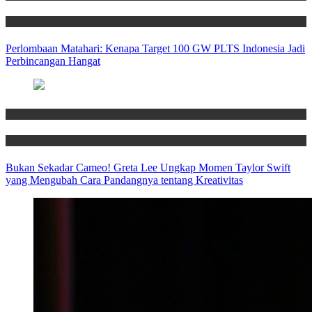
Technology
Perlombaan Matahari: Kenapa Target 100 GW PLTS Indonesia Jadi
Perbincangan Hangat
Entertainment
News
Bukan Sekadar Cameo! Greta Lee Ungkap Momen Taylor Swift
yang Mengubah Cara Pandangnya tentang Kreativitas