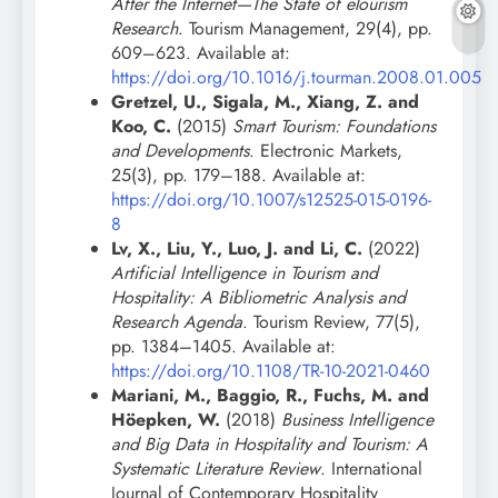
After the Internet—The State of eTourism
Research
. Tourism Management, 29(4), pp.
609–623. Available at:
https://doi.org/10.1016/j.tourman.2008.01.005
Gretzel, U., Sigala, M., Xiang, Z. and
Koo, C.
(2015)
Smart Tourism: Foundations
and Developments
. Electronic Markets,
25(3), pp. 179–188. Available at:
https://doi.org/10.1007/s12525-015-0196-
8
Lv, X., Liu, Y., Luo, J. and Li, C.
(2022)
Artificial Intelligence in Tourism and
Hospitality: A Bibliometric Analysis and
Research Agenda
. Tourism Review, 77(5),
pp. 1384–1405. Available at:
https://doi.org/10.1108/TR-10-2021-0460
Mariani, M., Baggio, R., Fuchs, M. and
Höepken, W.
(2018)
Business Intelligence
and Big Data in Hospitality and Tourism: A
Systematic Literature Review
. International
Journal of Contemporary Hospitality