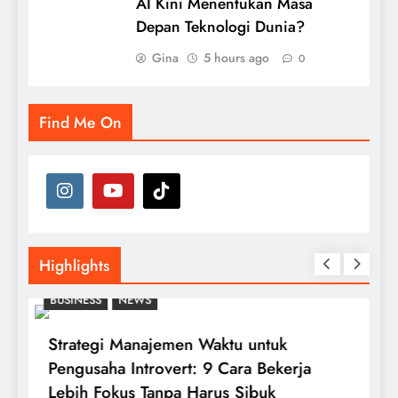
AI Kini Menentukan Masa
Depan Teknologi Dunia?
Gina
5 hours ago
0
Find Me On
Highlights
BUSINESS
NEWS
E
Strategi Manajemen Waktu untuk
G
Pengusaha Introvert: 9 Cara Bekerja
S
Lebih Fokus Tanpa Harus Sibuk
D