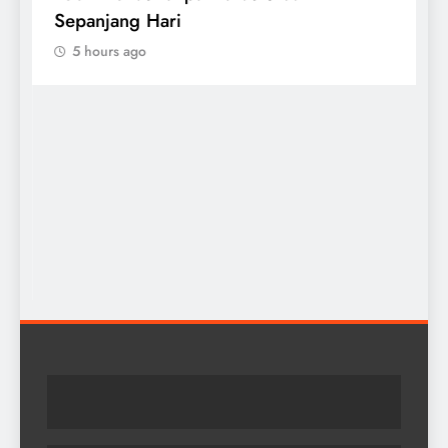
Sepanjang Hari
S
5 hours ago