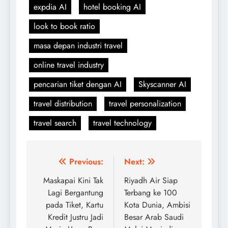
expdia AI
hotel booking AI
look to book ratio
masa depan industri travel
online travel industry
pencarian tiket dengan AI
Skyscanner AI
travel distribution
travel personalization
travel search
travel technology
Post
Previous:
Next:
navigation
Maskapai Kini Tak
Riyadh Air Siap
Lagi Bergantung
Terbang ke 100
pada Tiket, Kartu
Kota Dunia, Ambisi
Kredit Justru Jadi
Besar Arab Saudi