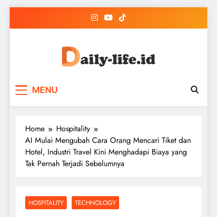
Skip
to
content
DailyLife Media
Accurate and Reliable News For Your Needs
MENU
Home
Hospitality
AI Mulai Mengubah Cara Orang Mencari Tiket dan
Hotel, Industri Travel Kini Menghadapi Biaya yang
Tak Pernah Terjadi Sebelumnya
HOSPITALITY
TECHNOLOGY