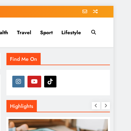
alth
Travel
Sport
Lifestyle
Find Me On
Highlights