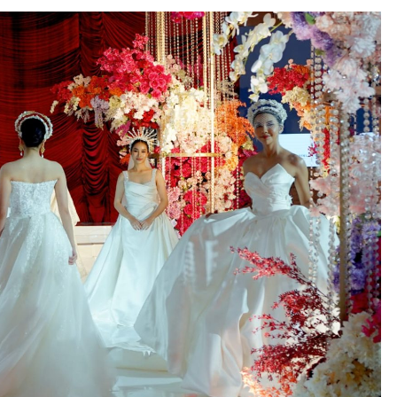
NEWS
Perusahaan Indonesia Adopsi AI
untuk Bisnis: Survei Ungkap
Tantangan Bukan Lagi Teknologi,
tetapi Cara Mengembangkannya
14 hours ago