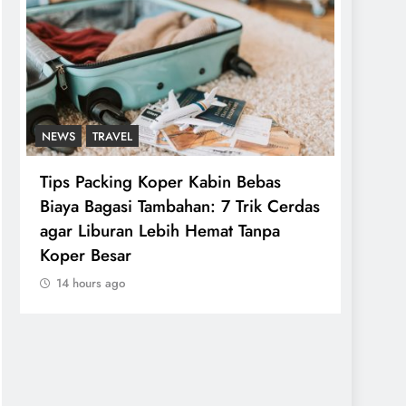
NEWS
TRAVEL
NEWS
Tips Packing Koper Kabin Bebas
Tips 
Biaya Bagasi Tambahan: 7 Trik Cerdas
Nyama
agar Liburan Lebih Hemat Tanpa
Perja
Koper Besar
Aman
14 hours ago
14 ho