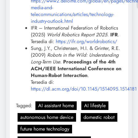
https://www2.deloitte.com/global/en/pages/techn
media-and-
telecommunications/articles/technology-
industry-outlook.html
IFR – International Federation of Robotics
(2025)
World Robotics Report 2025
.
IFR
.
Tersedia di:
https://ifr.org/worldrobotics/
Sung, J.Y., Christensen, H.I. & Grinter, R.E.
(2009)
Robots in the Wild: Understanding
Long-Term Use
.
Proceedings of the 4th
ACM/IEEE International Conference on
Human-Robot Interaction
.
Tersedia di:
https://dl.acm.org/doi/10.1145/1514095.1514181
Tagged:
AI assistant home
AI lifestyle
autonomous home device
domestic robot
future home technology