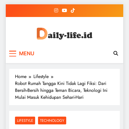
Skip
to
content
DailyLife Media
Accurate and Reliable News For Your Needs
MENU
Home
Lifestyle
Robot Rumah Tangga Kini Tidak Lagi Fiksi: Dari
Bersih-Bersih hingga Teman Bicara, Teknologi Ini
Mulai Masuk Kehidupan Sehari-Hari
LIFESTYLE
TECHNOLOGY