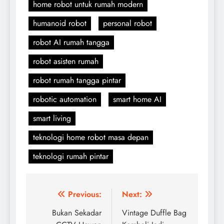
home robot untuk rumah modern
humanoid robot
personal robot
robot AI rumah tangga
robot asisten rumah
robot rumah tangga pintar
robotic automation
smart home AI
smart living
teknologi home robot masa depan
teknologi rumah pintar
Post
Previous:
Next:
navigation
Bukan Sekadar
Vintage Duffle Bag