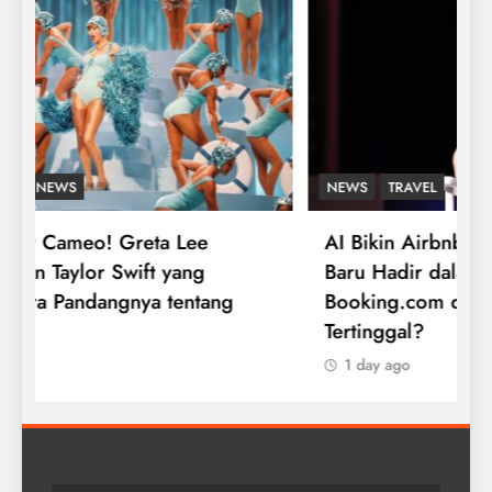
E
B
B
D
NEWS
TRAVEL
AI Bikin Airbnb Melaju Kencang! Produk
Baru Hadir dalam 6 Minggu,
Booking.com dan Expedia Mulai
Tertinggal?
1 day ago