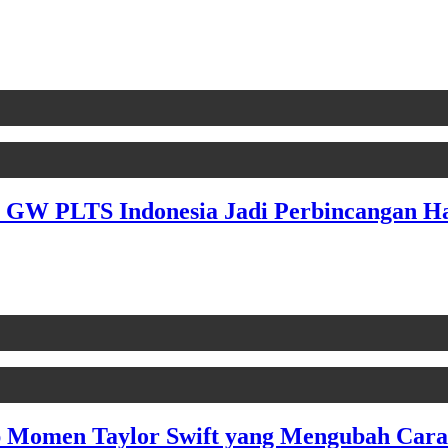
0 GW PLTS Indonesia Jadi Perbincangan H
Momen Taylor Swift yang Mengubah Cara 