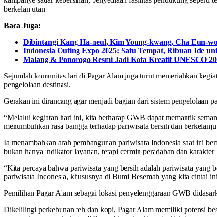
kampanye sadar kebersihan, penyediaan fasilitas pendukung seperti 
berkelanjutan.
Baca Juga:
Dibintangi Kang Ha-neul, Kim Young-kwang, Cha Eun-woo
Indonesia Outing Expo 2025: Satu Tempat, Ribuan Ide u
Malang & Ponorogo Resmi Jadi Kota Kreatif UNESCO 20
Sejumlah komunitas lari di Pagar Alam juga turut memeriahkan kegia
pengelolaan destinasi.
Gerakan ini dirancang agar menjadi bagian dari sistem pengelolaan par
“Melalui kegiatan hari ini, kita berharap GWB dapat memantik seman
menumbuhkan rasa bangga terhadap pariwisata bersih dan berkelanjut
Ia menambahkan arah pembangunan pariwisata Indonesia saat ini berf
bukan hanya indikator layanan, tetapi cermin peradaban dan karakter
“Kita percaya bahwa pariwisata yang bersih adalah pariwisata yang b
pariwisata Indonesia, khususnya di Bumi Besemah yang kita cintai ini
Pemilihan Pagar Alam sebagai lokasi penyelenggaraan GWB didasarka
Dikelilingi perkebunan teh dan kopi, Pagar Alam memiliki potensi b