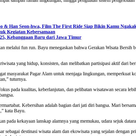
tempat sampah ramah lingkungan, hingga penguatan sistem pengelolaan 
 & Han Seon-hwa, Film The First Ride Siap Bikin Kamu Ngakak
ntuk Kegiatan Kebersamaan
25, Kebanggaan Baru dari Jawa Timur
tan melalui fun run. Bayu menegaskan bahwa Gerakan Wisata Bersih buk
iwisata yang hidup, konsisten, dan melibatkan partisipasi aktif dari b
gat masyarakat Pagar Alam untuk menjaga lingkungan, memperkuat kola
an,” tuturnya.
okus pada kualitas, keberlanjutan, dan pelibatan wisatawan secara leb
 bangsa.
ermartabat. Kebersihan adalah bagian dari jati diri bangsa. Mari bers
,” kata Bayu.
n pada kekayaan lanskap alamnya yang memukau, udara sejuk dataran 
esar sebagai destinasi wisata alam dan ekowisata yang sejalan dengan