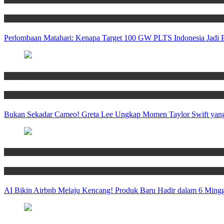
Technology
Perlombaan Matahari: Kenapa Target 100 GW PLTS Indonesia Jadi 
Entertainment
News
Bukan Sekadar Cameo! Greta Lee Ungkap Momen Taylor Swift yang
News
Travel
AI Bikin Airbnb Melaju Kencang! Produk Baru Hadir dalam 6 Mingg