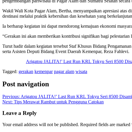
pengembangan pariwisata di Pagar Alam dan Sumatra Selatan secara 
Wakil Wali Kota Pagar Alam, Bertha, menyampaikan apresiasi atas dip
destinasi melalui praktik kebersihan dan kesehatan yang berkelanjut
Ia berharap kegiatan ini dapat mendorong kemajuan ekonomi masyarakat
“Gerakan ini akan memberikan kontribusi signifikan bagi pelestaria
Turut hadir dalam kegiatan tersebut Staf Khusus Bidang Pengamanan
serta Asisten Deputi Bidang Event Daerah Kemenpar, Reza Fahlevi.
Arigatou JALITA!’ Last Run KRL Tokyu Seri 8500 Di
Tagged:
gerakan
kemenpar
pagar alam
wisata
Post navigation
Previous:
Arigatou JALITA!’ Last Run KRL Tokyu Seri 8500 Disam
Next:
Tips Merawat Rambut untuk Pengguna Catokan
Leave a Reply
Your email address will not be published.
Required fields are marked