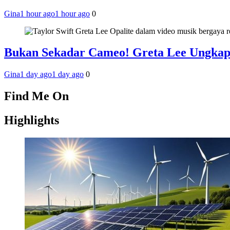
Gina
1 hour ago
1 hour ago
0
Bukan Sekadar Cameo! Greta Lee Ungkap 
Gina
1 day ago
1 day ago
0
Find Me On
Highlights