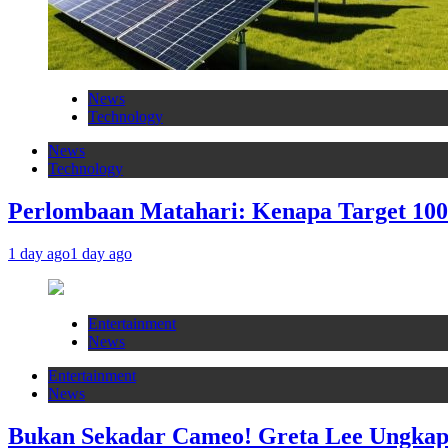
News
Technology
News
Technology
Perlombaan Matahari: Kenapa Target 10
1 day ago
1 day ago
Entertainment
News
Entertainment
News
Bukan Sekadar Cameo! Greta Lee Ungkap 