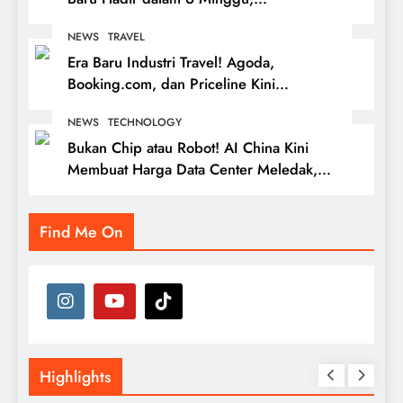
Booking.com dan Expedia Mulai
NEWS
TRAVEL
Tertinggal?
Era Baru Industri Travel! Agoda,
Booking.com, dan Priceline Kini
Beroperasi di Satu Platform, Apa
NEWS
TECHNOLOGY
Dampaknya bagi Wisatawan?
Bukan Chip atau Robot! AI China Kini
Membuat Harga Data Center Meledak,
Hong Kong Jadi Rebutan Raksasa
Teknologi
Find Me On
Highlights