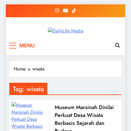
Skip
to
content
DailyLife Media
Accurate and Reliable News For Your
MENU
Needs
Home
wisata
Tag:
wisata
Museum Marsinah Dinilai
Perkuat Desa Wisata
Berbasis Sejarah dan
Budaya