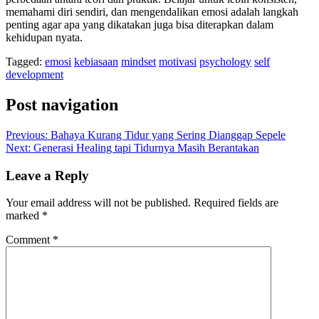
memahami diri sendiri, dan mengendalikan emosi adalah langkah
penting agar apa yang dikatakan juga bisa diterapkan dalam
kehidupan nyata.
Tagged:
emosi
kebiasaan
mindset
motivasi
psychology
self
development
Post navigation
Previous:
Bahaya Kurang Tidur yang Sering Dianggap Sepele
Next:
Generasi Healing tapi Tidurnya Masih Berantakan
Leave a Reply
Your email address will not be published.
Required fields are
marked
*
Comment
*