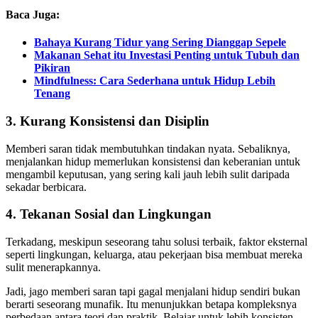
Baca Juga:
Bahaya Kurang Tidur yang Sering Dianggap Sepele
Makanan Sehat itu Investasi Penting untuk Tubuh dan
Pikiran
Mindfulness: Cara Sederhana untuk Hidup Lebih
Tenang
3. Kurang Konsistensi dan Disiplin
Memberi saran tidak membutuhkan tindakan nyata. Sebaliknya,
menjalankan hidup memerlukan konsistensi dan keberanian untuk
mengambil keputusan, yang sering kali jauh lebih sulit daripada
sekadar berbicara.
4. Tekanan Sosial dan Lingkungan
Terkadang, meskipun seseorang tahu solusi terbaik, faktor eksternal
seperti lingkungan, keluarga, atau pekerjaan bisa membuat mereka
sulit menerapkannya.
Jadi, jago memberi saran tapi gagal menjalani hidup sendiri bukan
berarti seseorang munafik. Itu menunjukkan betapa kompleksnya
perbedaan antara teori dan praktik. Belajar untuk lebih konsisten,