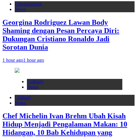
Entertainment
News
Georgina Rodriguez Lawan Body
Shaming dengan Pesan Percaya Diri:
Dukungan Cristiano Ronaldo Jadi
Sorotan Dunia
1 hour ago
1 hour ago
Culinary
News
Culinary
News
Chef Michelin Ivan Brehm Ubah Kisah
Hidup Menjadi Pengalaman Makan: 10
Hidangan, 10 Bab Kehidupan yang