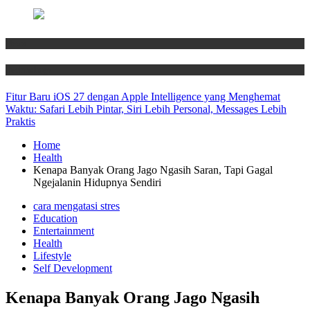
News
Technology
Fitur Baru iOS 27 dengan Apple Intelligence yang Menghemat
Waktu: Safari Lebih Pintar, Siri Lebih Personal, Messages Lebih
Praktis
Home
Health
Kenapa Banyak Orang Jago Ngasih Saran, Tapi Gagal
Ngejalanin Hidupnya Sendiri
cara mengatasi stres
Education
Entertainment
Health
Lifestyle
Self Development
Kenapa Banyak Orang Jago Ngasih