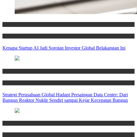
News
Technology
Kenapa Startup AI Jadi Sorotan Investor Global Belakangan Ini
News
Technology
Strategi Perusahaan Global Hadapi Persaingan Data Center: Dari
Bangun Reaktor Nuklir Sendiri sampai Kejar Kecepatan Bangun
Entertainment
News