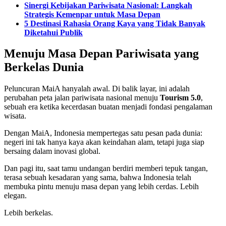
Sinergi Kebijakan Pariwisata Nasional: Langkah
Strategis Kemenpar untuk Masa Depan
5 Destinasi Rahasia Orang Kaya yang Tidak Banyak
Diketahui Publik
Menuju Masa Depan Pariwisata yang
Berkelas Dunia
Peluncuran MaiA hanyalah awal. Di balik layar, ini adalah
perubahan peta jalan pariwisata nasional menuju
Tourism 5.0
,
sebuah era ketika kecerdasan buatan menjadi fondasi pengalaman
wisata.
Dengan MaiA, Indonesia mempertegas satu pesan pada dunia:
negeri ini tak hanya kaya akan keindahan alam, tetapi juga siap
bersaing dalam inovasi global.
Dan pagi itu, saat tamu undangan berdiri memberi tepuk tangan,
terasa sebuah kesadaran yang sama, bahwa Indonesia telah
membuka pintu menuju masa depan yang lebih cerdas. Lebih
elegan.
Lebih berkelas.