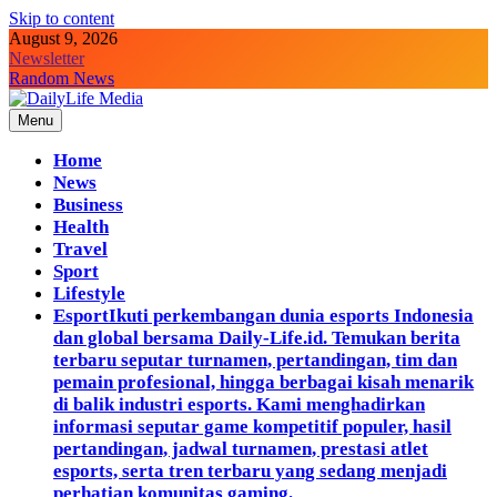
Skip to content
August 9, 2026
Newsletter
Random News
Menu
DailyLife Media
Accurate and Reliable News For Your Needs
Home
News
Business
Health
Travel
Sport
Lifestyle
Esport
Ikuti perkembangan dunia esports Indonesia
dan global bersama Daily-Life.id. Temukan berita
terbaru seputar turnamen, pertandingan, tim dan
pemain profesional, hingga berbagai kisah menarik
di balik industri esports. Kami menghadirkan
informasi seputar game kompetitif populer, hasil
pertandingan, jadwal turnamen, prestasi atlet
esports, serta tren terbaru yang sedang menjadi
perhatian komunitas gaming.