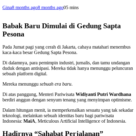
Gina
8 months ago
8 months ago
0
5 mins
Babak Baru Dimulai di Gedung Sapta
Pesona
Pada Jumat pagi yang cerah di Jakarta, cahaya matahari menembus
kaca-kaca besar Gedung Sapta Pesona.
Di dalamnya, para pemimpin industri, jurnalis, dan tamu undangan
duduk dengan antisipasi. Mereka tidak hanya menunggu peluncuran
sebuah platform digital.
Mereka menunggu
sebuah era baru
.
Di atas panggung, Menteri Pariwisata
Widiyanti Putri Wardhana
berdiri anggun dengan senyum tenang yang menyimpan optimisme.
Dalam hitungan menit, ia memperkenalkan sesuatu yang tak sekadar
teknologi, melainkan sebuah identitas baru bagi pariwisata
Indonesia:
MaiA
, Meticulous Artificial Intelligence of Indonesia.
Hadirnya “Sahabat Perjalanan”