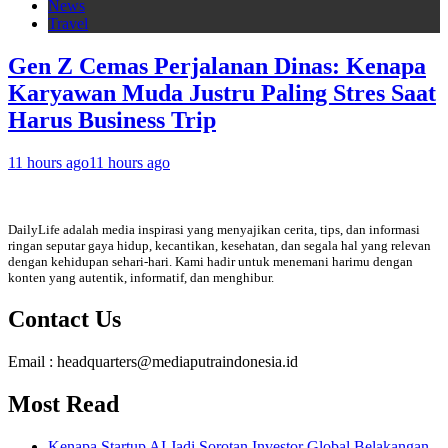
News
Travel
Gen Z Cemas Perjalanan Dinas: Kenapa
Karyawan Muda Justru Paling Stres Saat
Harus Business Trip
11 hours ago
11 hours ago
DailyLife adalah media inspirasi yang menyajikan cerita, tips, dan informasi
ringan seputar gaya hidup, kecantikan, kesehatan, dan segala hal yang relevan
dengan kehidupan sehari-hari. Kami hadir untuk menemani harimu dengan
konten yang autentik, informatif, dan menghibur.
Contact Us
Email : headquarters@mediaputraindonesia.id
Most Read
Kenapa Startup AI Jadi Sorotan Investor Global Belakangan