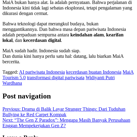
MaiA bukan hanya alat. Ia adalah pernyataan. Bahwa perjalanan di
Indonesia kini tidak lagi sebatas eksplorasi, tetapi pengalaman yang
dikurasi dengan cermat.
Bahwa teknologi dapat merangkul budaya, bukan
menggantikannya. Dan bahwa masa depan pariwisata Indonesia
adalah perpaduan sempurna antara
keindahan alam
,
kearifan
lokal
, dan
kecerdasan digital
.
MaiA sudah hadir. Indonesia sudah siap.
Dan dunia kini hanya perlu satu hal: datang, lalu biarkan MaiA
bercerita.
Tagged:
AI pariwisata Indonesia
kecerdasan buatan Indonesia
MaiA
Tourism 5.0
transformasi digital pariwisata
Widiyanti Putri
Wardhana
Post navigation
Previous:
Drama di Balik Layar Stranger Things: Dari Tuduhan
Bullying ke Red Carpet Kompak
Next:
“The Gen Z Paradox”: Mengapa Masih Banyak Perusahaan
Enggan Mempekerjakan Gen Z?