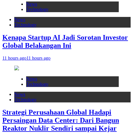
News
Technology
News
Technology
Kenapa Startup AI Jadi Sorotan Investor
Global Belakangan Ini
11 hours ago
11 hours ago
News
Technology
News
Technology
Strategi Perusahaan Global Hadapi
Persaingan Data Center: Dari Bangun
Reaktor Nuklir Sendiri sampai Kejar