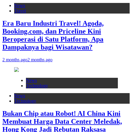
News
Travel
Era Baru Industri Travel! Agoda,
Booking.com, dan Priceline Kini
Beroperasi di Satu Platform, Apa
Dampaknya bagi Wisatawan?
2 months ago
2 months ago
News
Technology
News
Technology
Bukan Chip atau Robot! AI China Kini
Membuat Harga Data Center Meledak,
Hong Kong Jadi Rebutan Raksasa