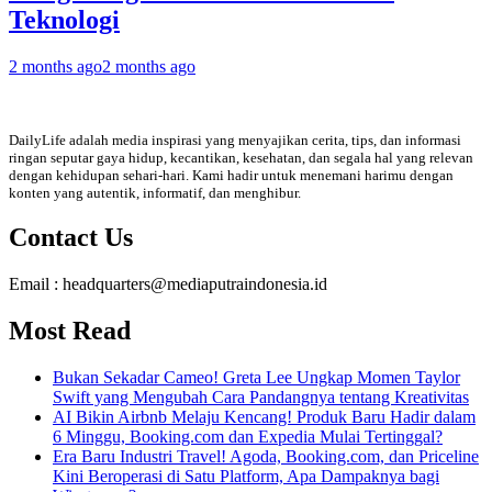
Teknologi
2 months ago
2 months ago
DailyLife adalah media inspirasi yang menyajikan cerita, tips, dan informasi
ringan seputar gaya hidup, kecantikan, kesehatan, dan segala hal yang relevan
dengan kehidupan sehari-hari. Kami hadir untuk menemani harimu dengan
konten yang autentik, informatif, dan menghibur.
Contact Us
Email : headquarters@mediaputraindonesia.id
Most Read
Bukan Sekadar Cameo! Greta Lee Ungkap Momen Taylor
Swift yang Mengubah Cara Pandangnya tentang Kreativitas
AI Bikin Airbnb Melaju Kencang! Produk Baru Hadir dalam
6 Minggu, Booking.com dan Expedia Mulai Tertinggal?
Era Baru Industri Travel! Agoda, Booking.com, dan Priceline
Kini Beroperasi di Satu Platform, Apa Dampaknya bagi