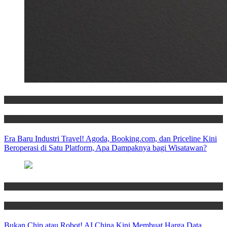
News
Travel
Era Baru Industri Travel! Agoda, Booking.com, dan Priceline Kini
Beroperasi di Satu Platform, Apa Dampaknya bagi Wisatawan?
News
Technology
Bukan Chip atau Robot! AI China Kini Membuat Harga Data