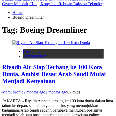
Center Meledak, Hong Kong Jadi Rebutan Raksasa Teknologi
Home
Boeing Dreamliner
Tag:
Boeing Dreamliner
Hospitality
Transportation
Riyadh Air Siap Terbang ke 100 Kota
Dunia, Ambisi Besar Arab Saudi Mulai
Menjadi Kenyataan
Mami Monic
2 months ago
2 months ago
0
7 mins
JAKARTA – Riyadh Air siap terbang ke 100 kota dunia dalam lima
tahun ke depan, sebuah target ambisius yang menunjukkan
bagaimana Arab Saudi sedang berupaya mengubah posisinya
menjadi salah satu pusat penerbangan dan pariwisata paling