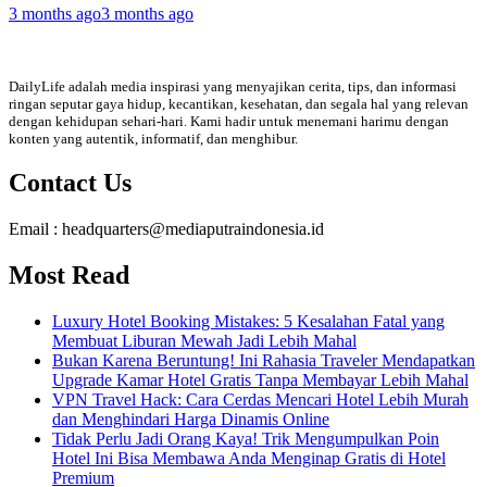
3 months ago
3 months ago
DailyLife adalah media inspirasi yang menyajikan cerita, tips, dan informasi
ringan seputar gaya hidup, kecantikan, kesehatan, dan segala hal yang relevan
dengan kehidupan sehari-hari. Kami hadir untuk menemani harimu dengan
konten yang autentik, informatif, dan menghibur.
Contact Us
Email : headquarters@mediaputraindonesia.id
Most Read
Luxury Hotel Booking Mistakes: 5 Kesalahan Fatal yang
Membuat Liburan Mewah Jadi Lebih Mahal
Bukan Karena Beruntung! Ini Rahasia Traveler Mendapatkan
Upgrade Kamar Hotel Gratis Tanpa Membayar Lebih Mahal
VPN Travel Hack: Cara Cerdas Mencari Hotel Lebih Murah
dan Menghindari Harga Dinamis Online
Tidak Perlu Jadi Orang Kaya! Trik Mengumpulkan Poin
Hotel Ini Bisa Membawa Anda Menginap Gratis di Hotel
Premium