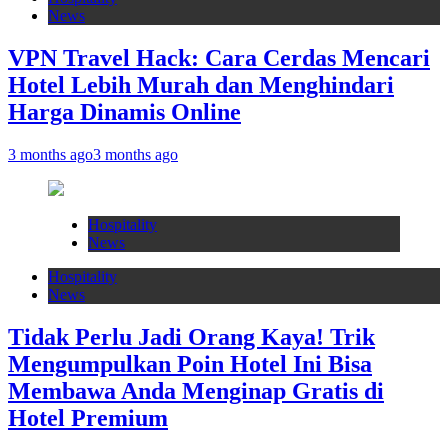
News
VPN Travel Hack: Cara Cerdas Mencari
Hotel Lebih Murah dan Menghindari
Harga Dinamis Online
3 months ago
3 months ago
Hospitality
News
Hospitality
News
Tidak Perlu Jadi Orang Kaya! Trik
Mengumpulkan Poin Hotel Ini Bisa
Membawa Anda Menginap Gratis di
Hotel Premium