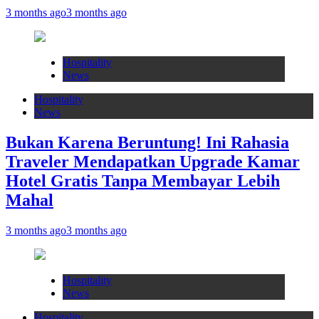
3 months ago
3 months ago
Hospitality
News
Hospitality
News
Bukan Karena Beruntung! Ini Rahasia
Traveler Mendapatkan Upgrade Kamar
Hotel Gratis Tanpa Membayar Lebih
Mahal
3 months ago
3 months ago
Hospitality
News
Hospitality