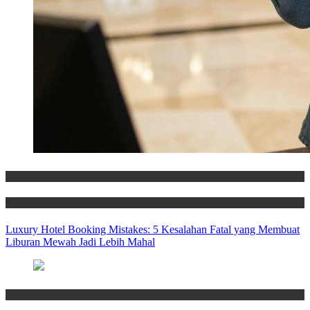
Hospitality
News
Luxury Hotel Booking Mistakes: 5 Kesalahan Fatal yang Membuat
Liburan Mewah Jadi Lebih Mahal
Hospitality