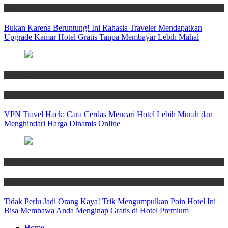
News
Bukan Karena Beruntung! Ini Rahasia Traveler Mendapatkan
Upgrade Kamar Hotel Gratis Tanpa Membayar Lebih Mahal
Hospitality
News
VPN Travel Hack: Cara Cerdas Mencari Hotel Lebih Murah dan
Menghindari Harga Dinamis Online
Hospitality
News
Tidak Perlu Jadi Orang Kaya! Trik Mengumpulkan Poin Hotel Ini
Bisa Membawa Anda Menginap Gratis di Hotel Premium
Home