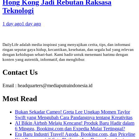
Hong Kong Jadi Rebutan Raksasa
Teknologi
1 day ago
1 day ago
DailyLife adalah media inspirasi yang menyajikan cerita, tips, dan informasi
ringan seputar gaya hidup, kecantikan, kesehatan, dan segala hal yang relevan
dengan kehidupan sehari-hari. Kami hadir untuk menemani harimu dengan
konten yang autentik, informatif, dan menghibur.
Contact Us
Email : headquarters@mediaputraindonesia.id
Most Read
Bukan Sekadar Cameo! Greta Lee Ungkap Momen Taylor
Swift yang Mengubah Cara Pandangnya tentang Kreativitas
AI Bikin Airbnb Melaju Kencang! Produk Baru Hadir dalam
6 Minggu, Booking.com dan Expedia Mulai Tertinggal?
Era Baru Industri Travel! Agoda, Booking.com, dan Priceline