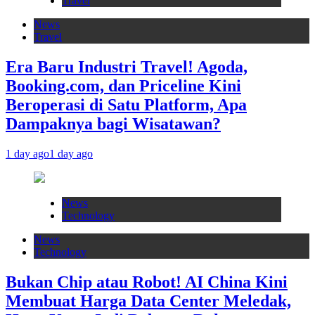
Travel
News
Travel
Era Baru Industri Travel! Agoda,
Booking.com, dan Priceline Kini
Beroperasi di Satu Platform, Apa
Dampaknya bagi Wisatawan?
1 day ago
1 day ago
News
Technology
News
Technology
Bukan Chip atau Robot! AI China Kini
Membuat Harga Data Center Meledak,