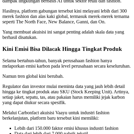
dampak lingkungan berbasis AI untuk sektor retail dan fashion.
Hasilnya, platform gabungan tersebut kini melayani lebih dari 300
merek fashion dan alas kaki global, termasuk merek-merek ternama
seperti The North Face, New Balance, Ganni, dan On.
Yang membuat akuisisi ini sangat penting adalah skala data yang
berhasil disatukan.
Kini Emisi Bisa Dilacak Hingga Tingkat Produk
Selama bertahun-tahun, banyak perusahaan fashion hanya
melaporkan emisi karbon pada level perusahaan secara keseluruhan.
Namun tren global kini berubah.
Regulator dan investor mulai meminta data yang jauh lebih detail
hingga ke tingkat produk atau SKU (Stock Keeping Unit). Artinya,
setiap jaket, sepatu, tas, atau pakaian harus memiliki jejak karbon
yang dapat diukur secara spesifik.
Melalui Carbonfact akuisisi Vaayu untuk industri fashion
berkelanjutan, platform baru tersebut kini memiliki:
Lebih dari 150.000 faktor emisi khusus industri fashion
Data dari lebih dari 7.000 pabrik tekstil