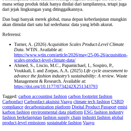
mana setiap produk tidak hanya dinilai dari tampilannya, tetapi juga
dari jejak lingkungan yang ditinggalkannya.
Dan bagi banyak merek global, masa depan keberlanjutan mungkin
akan dimulai dari satu hal sederhana: data yang lebih akurat.
Referensi:
Turner, A. (2026)
Acquisition Scales Product-Level Climate
Data
. WTiN. Available at:
https://www.wtin.com/article/2026/may/25-06-26/acquisition-
scales-product-level-climate-data/
Ahmed, S., Liscio, M.C., Papamichael, I., Sospiro, P.,
Voukkali, I. and Zorpas, A.A. (2025)
Life cycle assessment to
advance the fashion industry’s sustainability: A review
. Waste
Management & Research. Available at:
https://doi.org/10.1177/0734242X251343793
Tagged:
carbon accounting fashion
carbon footprint fashion
Carbonfact
Carbonfact akuisisi Vaayu
climate tech fashion
CSRD
compliance
decarbonization platform
Digital Product Passport
emisi
karbon fashion
environmental data platform
ESG fashion industry
fashion berkelanjutan
fashion supply chain
industri fashion global
product-level emissions
sustainable fashion
Vaayu