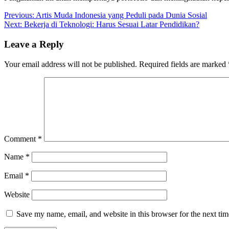
Post
Previous:
Artis Muda Indonesia yang Peduli pada Dunia Sosial
Next:
Bekerja di Teknologi: Harus Sesuai Latar Pendidikan?
navigation
Leave a Reply
Your email address will not be published.
Required fields are marked
Comment
*
Name
*
Email
*
Website
Save my name, email, and website in this browser for the next ti