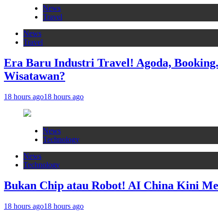
News
Travel
News
Travel
Era Baru Industri Travel! Agoda, Booking
Wisatawan?
18 hours ago
18 hours ago
News
Technology
News
Technology
Bukan Chip atau Robot! AI China Kini M
18 hours ago
18 hours ago