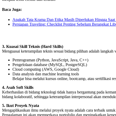
Baca Juga:
Apakah Tata Krama Dan Etika Masih Diperlukan Hingga Saat
Persiapan Traveling: Checklist Penting Sebelum Berangkat Lib
3. Kuasai Skill Teknis (Hard Skills)
Menguasai keterampilan teknis sesuai bidang pilihan adalah langkah 
Pemrograman (Python, JavaScript, Java, C++)
Pengelolaan database (MySQL, PostgreSQL)
Cloud computing (AWS, Google Cloud)
Data analysis dan machine learning tools
Belajar bisa melalui kursus online, bootcamp, atau sertifikasi re
4. Asah Soft Skills
Keberhasilan di bidang teknologi tidak hanya bergantung pada kemampua
bidang kolaboratif, sehingga keterampilan interpersonal akan mendu
5. Ikut Proyek Nyata
Mengaplikasikan ilmu melalui proyek nyata adalah cara terbaik untuk
Pengalaman ini akan memperkaya portofolio dan meningkatkan keperc