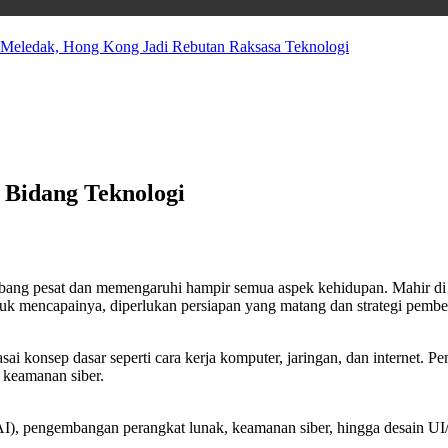
 Meledak, Hong Kong Jadi Rebutan Raksasa Teknologi
 Bidang Teknologi
embang pesat dan memengaruhi hampir semua aspek kehidupan. Mahir di 
k mencapainya, diperlukan persiapan yang matang dan strategi pembel
i konsep dasar seperti cara kerja komputer, jaringan, dan internet. 
u keamanan siber.
e (AI), pengembangan perangkat lunak, keamanan siber, hingga desain 