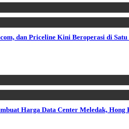
.com, dan Priceline Kini Beroperasi di Sa
embuat Harga Data Center Meledak, Hong 