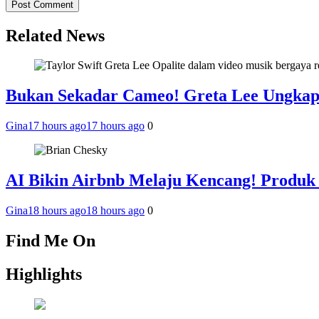
Related News
Bukan Sekadar Cameo! Greta Lee Ungkap 
Gina
17 hours ago
17 hours ago
0
AI Bikin Airbnb Melaju Kencang! Produk
Gina
18 hours ago
18 hours ago
0
Find Me On
Highlights