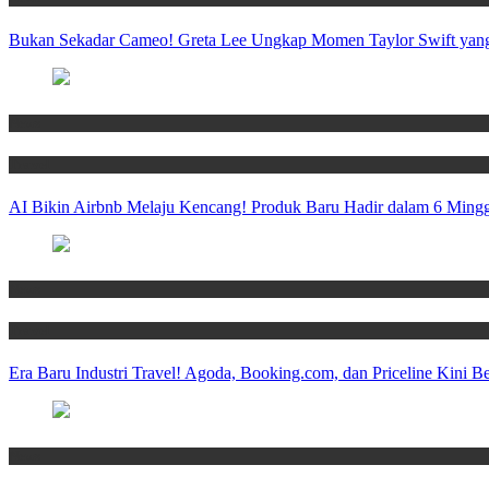
Bukan Sekadar Cameo! Greta Lee Ungkap Momen Taylor Swift yang
News
Travel
AI Bikin Airbnb Melaju Kencang! Produk Baru Hadir dalam 6 Mingg
News
Travel
Era Baru Industri Travel! Agoda, Booking.com, dan Priceline Kini 
News