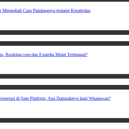
 Mengubah Cara Pandangnya tentang Kreativitas
u, Booking.com dan Expedia Mulai Tertinggal?
Beroperasi di Satu Platform, Apa Dampaknya bagi Wisatawan?