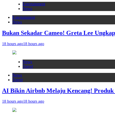
Entertainment
News
Entertainment
News
Bukan Sekadar Cameo! Greta Lee Ungkap 
18 hours ago
18 hours ago
News
Travel
News
Travel
AI Bikin Airbnb Melaju Kencang! Produk
18 hours ago
18 hours ago