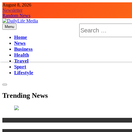
Skip
August 8, 2026
to
Newsletter
content
Random News
Search
Menu
DailyLife Media
Accurate and Reliable News For Your Needs
for:
Home
News
Business
Health
Travel
Sport
Lifestyle
Trending News
Entertainment
News