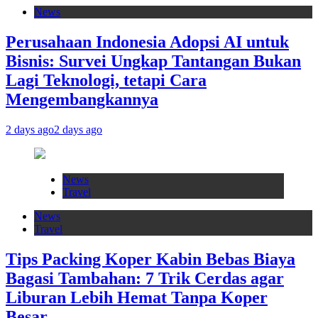
News
Perusahaan Indonesia Adopsi AI untuk
Bisnis: Survei Ungkap Tantangan Bukan
Lagi Teknologi, tetapi Cara
Mengembangkannya
2 days ago
2 days ago
News
Travel
News
Travel
Tips Packing Koper Kabin Bebas Biaya
Bagasi Tambahan: 7 Trik Cerdas agar
Liburan Lebih Hemat Tanpa Koper
Besar