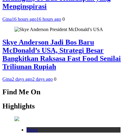
Menginspirasi
Gina
16 hours ago
16 hours ago
0
Skye Anderson Jadi Bos Baru
McDonald’s USA, Strategi Besar
Bangkitkan Raksasa Fast Food Senilai
Triliunan Rupiah
Gina
2 days ago
2 days ago
0
Find Me On
Highlights
News