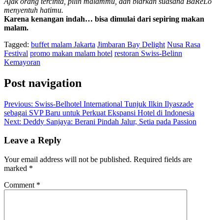
Ajak orang tercinta, pilih malammu, dan biarkan suasana BaReLo
menyentuh hatimu.
Karena kenangan indah… bisa dimulai dari sepiring makan
malam.
Tagged:
buffet malam Jakarta
Jimbaran Bay Delight
Nusa Rasa
Festival
promo makan malam hotel
restoran Swiss-Belinn
Kemayoran
Post navigation
Previous:
Swiss-Belhotel International Tunjuk Ilkin Ilyaszade
sebagai SVP Baru untuk Perkuat Ekspansi Hotel di Indonesia
Next:
Deddy Sanjaya: Berani Pindah Jalur, Setia pada Passion
Leave a Reply
Your email address will not be published.
Required fields are
marked
*
Comment
*