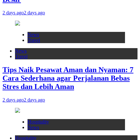
2 days ago
2 days ago
News
Travel
News
Travel
Tips Naik Pesawat Aman dan Nyaman: 7
Cara Sederhana agar Perjalanan Bebas
Stres dan Lebih Aman
2 days ago
2 days ago
Hospitality
News
Hospitality