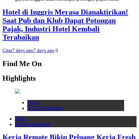
Hotel di Inggris Merasa Dianaktirikan!
Saat Pub dan Klub Dapat Potongan
Pajak, Industri Hotel Kembali
Terabaikan
Gina
7 days ago
7 days ago
0
Find Me On
Highlights
News
Self Development
News
Self Development
Kerja Remote Bikin Peluang Kerja Fresh