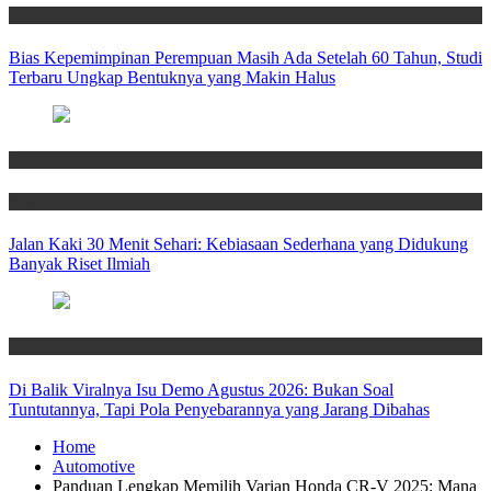
News
Bias Kepemimpinan Perempuan Masih Ada Setelah 60 Tahun, Studi
Terbaru Ungkap Bentuknya yang Makin Halus
Health
News
Jalan Kaki 30 Menit Sehari: Kebiasaan Sederhana yang Didukung
Banyak Riset Ilmiah
News
Di Balik Viralnya Isu Demo Agustus 2026: Bukan Soal
Tuntutannya, Tapi Pola Penyebarannya yang Jarang Dibahas
Home
Automotive
Panduan Lengkap Memilih Varian Honda CR-V 2025: Mana