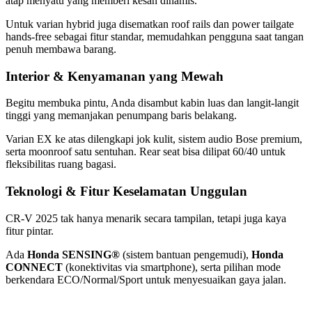
atap menyatu yang memberi kesan dinamis.
Untuk varian hybrid juga disematkan roof rails dan power tailgate
hands-free sebagai fitur standar, memudahkan pengguna saat tangan
penuh membawa barang.
Interior & Kenyamanan yang Mewah
Begitu membuka pintu, Anda disambut kabin luas dan langit-langit
tinggi yang memanjakan penumpang baris belakang.
Varian EX ke atas dilengkapi jok kulit, sistem audio Bose premium,
serta moonroof satu sentuhan. Rear seat bisa dilipat 60/40 untuk
fleksibilitas ruang bagasi.
Teknologi & Fitur Keselamatan Unggulan
CR-V 2025 tak hanya menarik secara tampilan, tetapi juga kaya
fitur pintar.
Ada
Honda SENSING®
(sistem bantuan pengemudi),
Honda
CONNECT
(konektivitas via smartphone), serta pilihan mode
berkendara ECO/Normal/Sport untuk menyesuaikan gaya jalan.