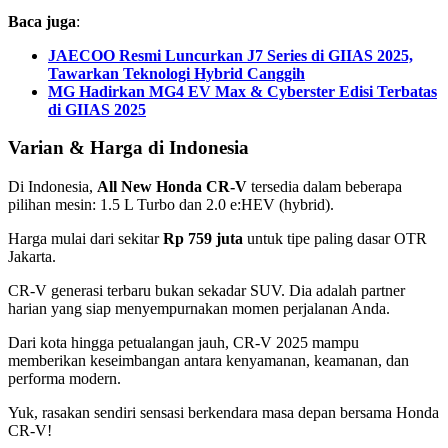
Baca juga
:
JAECOO Resmi Luncurkan J7 Series di GIIAS 2025,
Tawarkan Teknologi Hybrid Canggih
MG Hadirkan MG4 EV Max & Cyberster Edisi Terbatas
di GIIAS 2025
Varian & Harga di Indonesia
Di Indonesia,
All New Honda CR-V
tersedia dalam beberapa
pilihan mesin: 1.5 L Turbo dan 2.0 e:HEV (hybrid).
Harga mulai dari sekitar
Rp 759 juta
untuk tipe paling dasar OTR
Jakarta.
CR-V generasi terbaru bukan sekadar SUV. Dia adalah partner
harian yang siap menyempurnakan momen perjalanan Anda.
Dari kota hingga petualangan jauh, CR-V 2025 mampu
memberikan keseimbangan antara kenyamanan, keamanan, dan
performa modern.
Yuk, rasakan sendiri sensasi berkendara masa depan bersama Honda
CR-V!