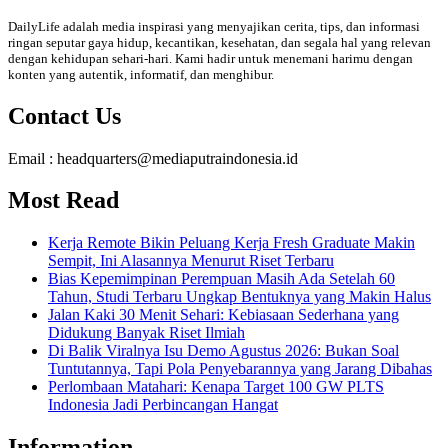
DailyLife adalah media inspirasi yang menyajikan cerita, tips, dan informasi
ringan seputar gaya hidup, kecantikan, kesehatan, dan segala hal yang relevan
dengan kehidupan sehari-hari. Kami hadir untuk menemani harimu dengan
konten yang autentik, informatif, dan menghibur.
Contact Us
Email : headquarters@mediaputraindonesia.id
Most Read
Kerja Remote Bikin Peluang Kerja Fresh Graduate Makin
Sempit, Ini Alasannya Menurut Riset Terbaru
Bias Kepemimpinan Perempuan Masih Ada Setelah 60
Tahun, Studi Terbaru Ungkap Bentuknya yang Makin Halus
Jalan Kaki 30 Menit Sehari: Kebiasaan Sederhana yang
Didukung Banyak Riset Ilmiah
Di Balik Viralnya Isu Demo Agustus 2026: Bukan Soal
Tuntutannya, Tapi Pola Penyebarannya yang Jarang Dibahas
Perlombaan Matahari: Kenapa Target 100 GW PLTS
Indonesia Jadi Perbincangan Hangat
Information