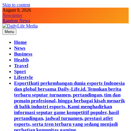
Skip to content
August 9, 2026
Newsletter
Random News
Menu
DailyLife Media
Accurate and Reliable News For Your Needs
Home
News
Business
Health
Travel
Sport
Lifestyle
Esport
Ikuti perkembangan dunia esports Indonesia
dan global bersama Daily-Life.id. Temukan berita
terbaru seputar turnamen, pertandingan, tim dan
pemain profesional, hingga berbagai kisah menarik
di balik industri esports. Kami menghadirkan
informasi seputar game kompetitif populer, hasil
pertandingan, jadwal turnamen, prestasi atlet
esports, serta tren terbaru yang sedang menjadi
perhatian komunitas gaming.