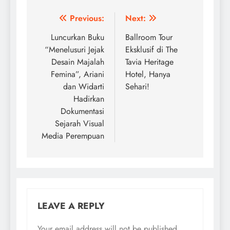
Post
Previous:
Next:
navigation
Luncurkan Buku
Ballroom Tour
“Menelusuri Jejak
Eksklusif di The
Desain Majalah
Tavia Heritage
Femina”, Ariani
Hotel, Hanya
dan Widarti
Sehari!
Hadirkan
Dokumentasi
Sejarah Visual
Media Perempuan
LEAVE A REPLY
Your email address will not be published.