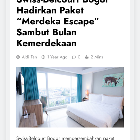
Hadirkan Paket
“Merdeka Escape”
Sambut Bulan
Kemerdekaan
Aldi Tan
1 Year Ago
0
2 Mins
Swiss-Belcourt Bogor mempersembahkan paket