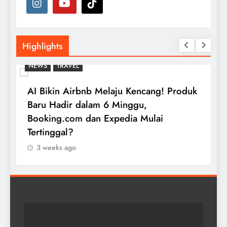
Highlights
NEWS
TRAVEL
AI Bikin Airbnb Melaju Kencang! Produk
E
Baru Hadir dalam 6 Minggu,
B
Booking.com dan Expedia Mulai
B
Tertinggal?
D
3 weeks ago