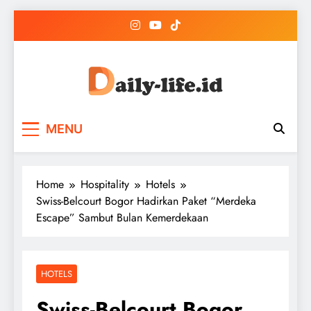
Skip
to
content
DailyLife Media
Accurate and Reliable News For Your Needs
MENU
Home
Hospitality
Hotels
Swiss-Belcourt Bogor Hadirkan Paket “Merdeka
Escape” Sambut Bulan Kemerdekaan
HOTELS
Swiss-Belcourt Bogor