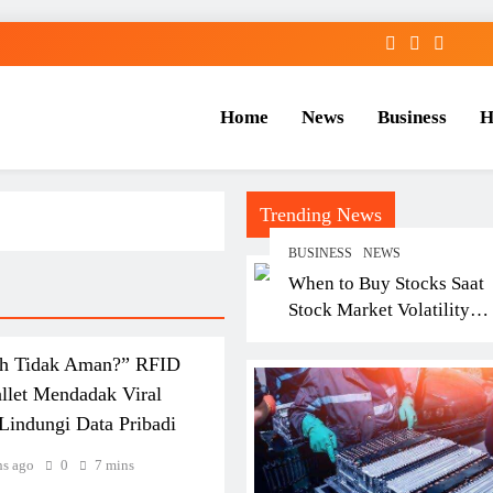
Home
News
Business
H
Trending News
BUSINESS
NEWS
When to Buy Stocks Saat
Stock Market Volatility
Tinggi? Panduan Buy, Hol
Sell yang Sering Diabaika
ah Tidak Aman?” RFID
Investor Pemula
llet Mendadak Viral
Lindungi Data Pribadi
hs ago
0
7 mins