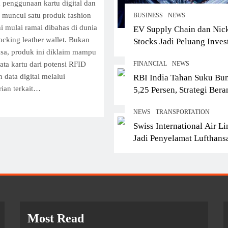
 penggunaan kartu digital dan
 muncul satu produk fashion
BUSINESS
NEWS
i mulai ramai dibahas di dunia
EV Supply Chain dan Nic
locking leather wallet. Bukan
Stocks Jadi Peluang Inves
asa, produk ini diklaim mampu
Jangka Panjang, Mengapa
BUSINESS
NEWS
FINANCIAL
NEWS
ta kartu dari potensi RFID
Nikel Kini Diperebutkan
When to Buy Stocks Sa
 data digital melalui
RBI India Tahan Suku Bu
Dunia?
rian terkait…
5,25 Persen, Strategi Bera
Market Volatility Tingg
Jaga Pertumbuhan Ekono
Panduan Buy, Hold, Se
NEWS
TRANSPORTATION
di Tengah Ancaman Inflas
Sering Diabaikan Inves
Swiss International Air Li
Global
Pemula
Jadi Penyelamat Lufthans
3 months ago
Group, Raih Laba Lebih B
Saat Maskapai Induk
Tertekan
Most Read