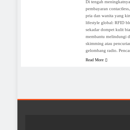
Di tengah meningkatnya
pembayaran contactless,
pria dan wanita yang kin
lifestyle global: RFID b
sekadar dompet kulit bi
membantu melindungi da
skimming atau pencurian
gelombang radio. Penca
Read More