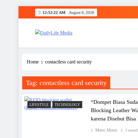
Skip
12:52:23 AM
August 6, 2026
to
content
DailyLife Media
Accurate and Reliable News For Your Needs
Home
contactless card security
Tag:
contactless card security
“Dompet Biasa Sud
LIFESTYLE
TECHNOLOGY
Blocking Leather Wa
karena Disebut Bisa 
Mami Monic
3 mont