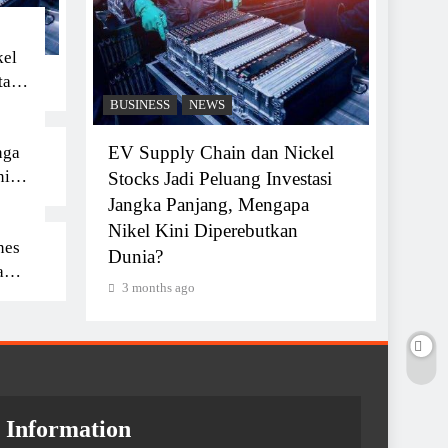
5,25 P
Jaga 
kel
Tenga
tasi
3 mon
BUSINESS
NEWS
at Stock
EV Supply Chain dan Nickel
nga
ni
i?
Stocks Jadi Peluang Investasi
mi
ll yang
Jangka Panjang, Mengapa
i
tor
Nikel Kini Diperebutkan
nes
Dunia?
a
3 months ago
esar
Information