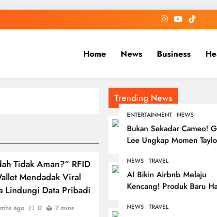
Home
News
Business
He
Trending News
ENTERTAINMENT
NEWS
Bukan Sekadar Cameo! G
Lee Ungkap Momen Taylo
Swift yang Mengubah Ca
NEWS
TRAVEL
dah Tidak Aman?” RFID
Pandangnya tentang
AI Bikin Airbnb Melaju
Kreativitas
allet Mendadak Viral
Kencang! Produk Baru Ha
a Lindungi Data Pribadi
dalam 6 Minggu,
NEWS
TRAVEL
nths ago
0
7 mins
Booking.com dan Expedi