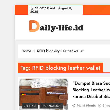
Skip
11:02:20 AM
August 8,
2026
to
content
DailyLife Media
Accurate and Reliable News For Your Needs
Home
RFID blocking leather wallet
Tag:
RFID blocking leather wallet
“Dompet Biasa Su
Blocking Leather W
karena Disebut Bis
Mami Monic
3 mo
LIFESTYLE
TECHNOLOGY