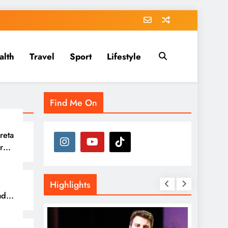
alth
Travel
Sport
Lifestyle
Find Me On
reta
r
ra
Highlights
dir
a