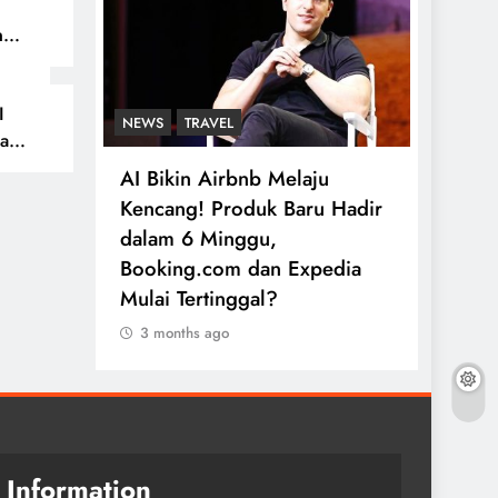
n
di
I
wan?
NEWS
TRAVEL
NEWS
a
ng
! Greta
AI Bikin Airbnb Melaju
Era Ba
sa
ylor
Kencang! Produk Baru Hadir
Agoda
 Cara
dalam 6 Minggu,
Pricel
Booking.com dan Expedia
Satu 
Mulai Tertinggal?
Dampa
3 months ago
3 mo
Information