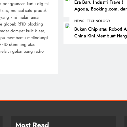
Era Baru Industri Travel!
Mulai Tertinggal?
 penggunaan kartu digital
Agoda, Booking.com, da
less, muncul satu produk
Priceline Kini Beroperasi 
 yang kini mulai ramai
NEWS
TECHNOLOGY
Satu Platform, Apa
le global: RFID blocking
Bukan Chip atau Robot! A
Dampaknya bagi Wisata
ekadar dompet kulit biasa,
ENTERTAINMENT
NEWS
China Kini Membuat Harg
ampu membantu melindungi
Data Center Meledak, Ho
 RFID skimming atau
Bukan Sekadar Cameo
Kong Jadi Rebutan Raksa
melalui gelombang radio.
Lee Ungkap Momen Ta
Teknologi
Swift yang Mengubah
Pandangnya tentang
Kreativitas
3 months ago
Most Read