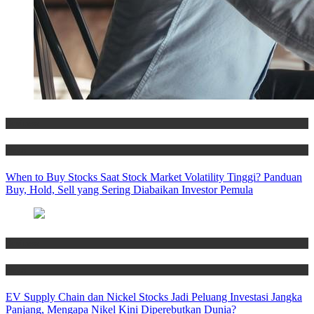
Business
News
When to Buy Stocks Saat Stock Market Volatility Tinggi? Panduan
Buy, Hold, Sell yang Sering Diabaikan Investor Pemula
Business
News
EV Supply Chain dan Nickel Stocks Jadi Peluang Investasi Jangka
Panjang, Mengapa Nikel Kini Diperebutkan Dunia?