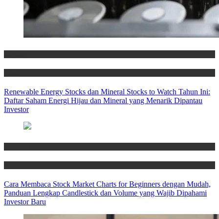
Business
News
Renewable Energy Stocks dan Mineral Stocks to Watch Tahun Ini:
Daftar Saham Energi Hijau dan Mineral yang Menarik Dipantau
Investor
Financial
News
Cara Membaca Stock Market Charts for Beginners dengan Mudah,
Panduan Lengkap Candlestick dan Volume yang Wajib Dipahami
Investor Baru