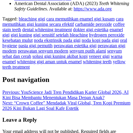
American Dental Association (ADA) (2023)
Teeth Whitening
Safety Guidelines
. Available at:
https://www.ada.org
Tagged:
bleaching gigi
cara memutihkan enamel gigi kusam
cara
memutihkan gigi kuning secara efektif
carbamide peroxide
coffee
stain teeth
dental whitening treatment
dokter gigi estetika
enamel
gigi
gigi kuning
gigi sensitif setelah bleaching
hydrogen peroxide
kesehatan mulut
noda ekstrinsik pada gigi
noda kopi pada gigi
oral
hygiene
pasta gigi pemutih
perawatan estetika gigi
perawatan gigi
modern
perawatan senyum modern
senyum putih alami
senyum
sehat dan cerah
solusi gigi kuning akibat kopi
veneer gigi
warna
enamel
whitening gigi aman untuk enamel
whitening teeth
yellow
teeth treatment
Post navigation
Previous:
YouScience Jadi Tren Pendidikan Karier Global 2026, AI
Kini Bisa Membantu Menentukan Masa Depan Anak?
Next:
“Crown Coffee” Mendadak Viral Global, Tren Kopi Premium
2026 Kini Bukan Lagi Soal Kafe Estetik
Leave a Reply
Your email address will not be published.
Required fields are