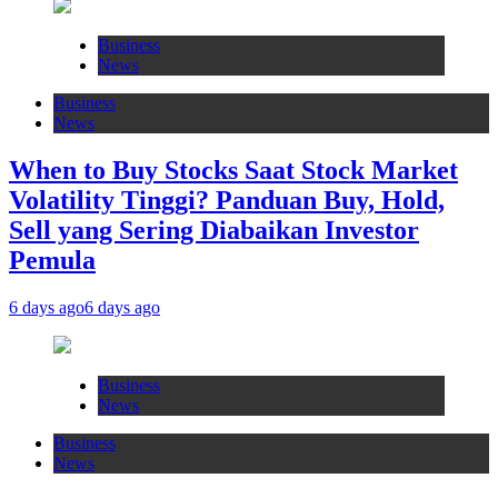
Business
News
Business
News
When to Buy Stocks Saat Stock Market
Volatility Tinggi? Panduan Buy, Hold,
Sell yang Sering Diabaikan Investor
Pemula
6 days ago
6 days ago
Business
News
Business
News