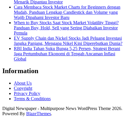
Menarik Dipantau Investor
Cara Membaca Stock Market Charts for Beginners dengan
Mudah, Panduan Lengkap Candlestick dan Volume yang
Wajib Dipahami Investor Baru
When to Buy Stocks Saat Stock Market Volatility Tinggi?
Panduan Buy, Hold, Sell yang Sering Diabaikan Investor
Pemula
EV Supply Chain dan Nickel Stocks Jadi Peluang Investasi
Jangka Panjang, Mengapa Nikel Kini Diperebutkan Dunia?
RBI India Tahan Suku Bunga 5,25 Persen, Strategi Berani
Jaga Pertumbuhan Ekonomi di Tengah Ancaman Inflasi
Global
Information
About Us
Copyright
Privacy Policy
Terms & Conditions
Digital Newspaper - Multipurpose News WordPress Theme 2026.
Powered By
BlazeThemes
.