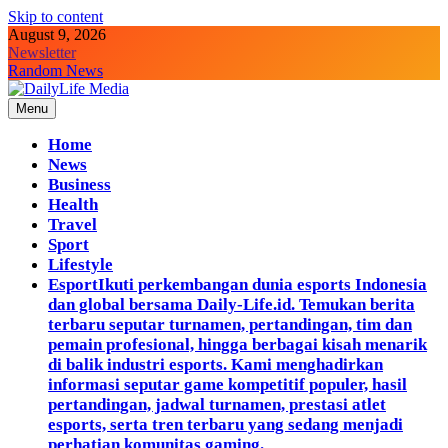
Skip to content
August 9, 2026
Newsletter
Random News
Menu
DailyLife Media
Accurate and Reliable News For Your Needs
Home
News
Business
Health
Travel
Sport
Lifestyle
Esport
Ikuti perkembangan dunia esports Indonesia
dan global bersama Daily-Life.id. Temukan berita
terbaru seputar turnamen, pertandingan, tim dan
pemain profesional, hingga berbagai kisah menarik
di balik industri esports. Kami menghadirkan
informasi seputar game kompetitif populer, hasil
pertandingan, jadwal turnamen, prestasi atlet
esports, serta tren terbaru yang sedang menjadi
perhatian komunitas gaming.