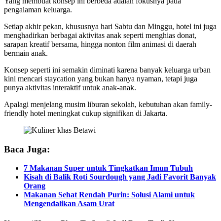
Yang membuat konsep ini berbeda adalah fokusnya pada
pengalaman keluarga.
Setiap akhir pekan, khususnya hari Sabtu dan Minggu, hotel ini juga
menghadirkan berbagai aktivitas anak seperti menghias donat,
sarapan kreatif bersama, hingga nonton film animasi di daerah
bermain anak.
Konsep seperti ini semakin diminati karena banyak keluarga urban
kini mencari staycation yang bukan hanya nyaman, tetapi juga
punya aktivitas interaktif untuk anak-anak.
Apalagi menjelang musim liburan sekolah, kebutuhan akan family-
friendly hotel meningkat cukup signifikan di Jakarta.
Baca Juga:
7 Makanan Super untuk Tingkatkan Imun Tubuh
Kisah di Balik Roti Sourdough yang Jadi Favorit Banyak
Orang
Makanan Sehat Rendah Purin: Solusi Alami untuk
Mengendalikan Asam Urat