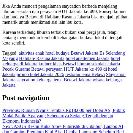
Jika Anda mencari pengalaman staycation berbeda menjelang
liburan sekolah dan perayaan HUT Jakarta ke-499, konsep kuliner
dan budaya Betawi di Habitare Rasuna Jakarta bisa menjadi pilihan
menarik untuk menikmati sisi lain ibu kota.
Karena terkadang liburan terbaik bukan soal pergi jauh, tetapi
tentang menemukan kembali kehangatan budaya lokal di tengah
kota sendiri.
Tagged:
aktivitas anak hotel
budaya Betawi Jakarta
Es Selendang
Mayang
Habitare Rasuna Jakarta
hotel apartemen Jakarta
hotel
keluarga di Jakarta
kuliner khas Betawi
liburan sekolah Jakarta
Pecak Gurame Betawi
perayaan HUT Jakarta ke 499 di hotel
Jakarta
promo hotel Jakarta 2026
restoran tema Betawi
Staycation
Jakarta
staycation keluarga tema Betawi Jakarta
wisata keluarga
Jakarta
Post navigation
Previous:
Rupiah Nyaris Tembus Rp18.000 per Dolar AS, Publik
Mulai Panik: Apa yang Sebenarnya Sedang Terjadi dengan
Ekonomi Indonesia?
Next:
ASUS Resmi Buka Store Futuristik di Cibubur, Laptop AI
dan Gaming Premium Kini Bisa Dicoba Langsung Sebelum Beli