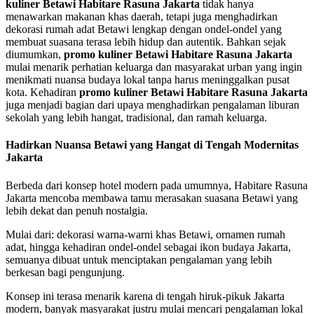
kuliner Betawi Habitare Rasuna Jakarta
tidak hanya
menawarkan makanan khas daerah, tetapi juga menghadirkan
dekorasi rumah adat Betawi lengkap dengan ondel-ondel yang
membuat suasana terasa lebih hidup dan autentik. Bahkan sejak
diumumkan,
promo kuliner Betawi Habitare Rasuna Jakarta
mulai menarik perhatian keluarga dan masyarakat urban yang ingin
menikmati nuansa budaya lokal tanpa harus meninggalkan pusat
kota. Kehadiran
promo kuliner Betawi Habitare Rasuna Jakarta
juga menjadi bagian dari upaya menghadirkan pengalaman liburan
sekolah yang lebih hangat, tradisional, dan ramah keluarga.
Hadirkan Nuansa Betawi yang Hangat di Tengah Modernitas
Jakarta
Berbeda dari konsep hotel modern pada umumnya, Habitare Rasuna
Jakarta mencoba membawa tamu merasakan suasana Betawi yang
lebih dekat dan penuh nostalgia.
Mulai dari: dekorasi warna-warni khas Betawi, ornamen rumah
adat, hingga kehadiran ondel-ondel sebagai ikon budaya Jakarta,
semuanya dibuat untuk menciptakan pengalaman yang lebih
berkesan bagi pengunjung.
Konsep ini terasa menarik karena di tengah hiruk-pikuk Jakarta
modern, banyak masyarakat justru mulai mencari pengalaman lokal