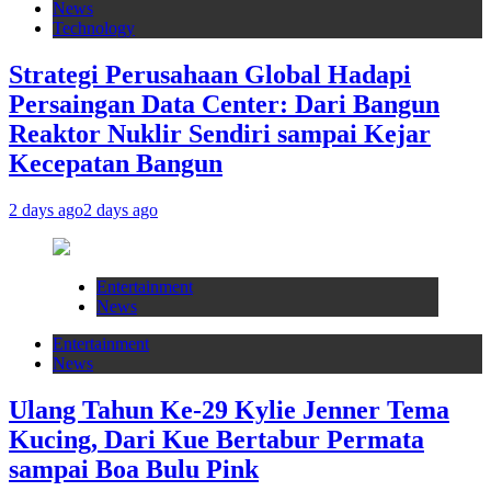
News
Technology
Strategi Perusahaan Global Hadapi
Persaingan Data Center: Dari Bangun
Reaktor Nuklir Sendiri sampai Kejar
Kecepatan Bangun
2 days ago
2 days ago
Entertainment
News
Entertainment
News
Ulang Tahun Ke-29 Kylie Jenner Tema
Kucing, Dari Kue Bertabur Permata
sampai Boa Bulu Pink