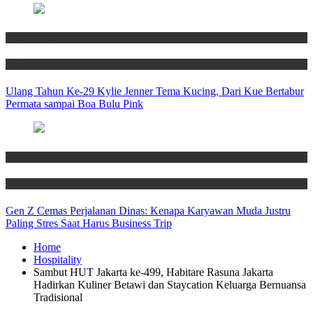
Entertainment
News
Ulang Tahun Ke-29 Kylie Jenner Tema Kucing, Dari Kue Bertabur
Permata sampai Boa Bulu Pink
News
Travel
Gen Z Cemas Perjalanan Dinas: Kenapa Karyawan Muda Justru
Paling Stres Saat Harus Business Trip
Home
Hospitality
Sambut HUT Jakarta ke-499, Habitare Rasuna Jakarta
Hadirkan Kuliner Betawi dan Staycation Keluarga Bernuansa
Tradisional