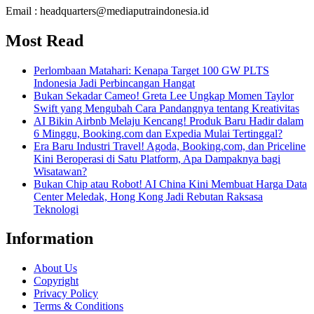
Email : headquarters@mediaputraindonesia.id
Most Read
Perlombaan Matahari: Kenapa Target 100 GW PLTS
Indonesia Jadi Perbincangan Hangat
Bukan Sekadar Cameo! Greta Lee Ungkap Momen Taylor
Swift yang Mengubah Cara Pandangnya tentang Kreativitas
AI Bikin Airbnb Melaju Kencang! Produk Baru Hadir dalam
6 Minggu, Booking.com dan Expedia Mulai Tertinggal?
Era Baru Industri Travel! Agoda, Booking.com, dan Priceline
Kini Beroperasi di Satu Platform, Apa Dampaknya bagi
Wisatawan?
Bukan Chip atau Robot! AI China Kini Membuat Harga Data
Center Meledak, Hong Kong Jadi Rebutan Raksasa
Teknologi
Information
About Us
Copyright
Privacy Policy
Terms & Conditions