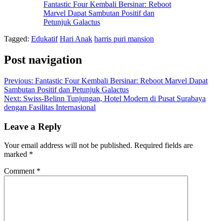
Fantastic Four Kembali Bersinar: Reboot
Marvel Dapat Sambutan Positif dan
Petunjuk Galactus
Tagged:
Edukatif
Hari Anak
harris puri mansion
Post navigation
Previous:
Fantastic Four Kembali Bersinar: Reboot Marvel Dapat
Sambutan Positif dan Petunjuk Galactus
Next:
Swiss-Belinn Tunjungan, Hotel Modern di Pusat Surabaya
dengan Fasilitas Internasional
Leave a Reply
Your email address will not be published.
Required fields are
marked
*
Comment
*