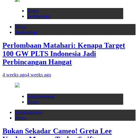
News
Technology
News
Technology
Perlombaan Matahari: Kenapa Target
100 GW PLTS Indonesia Jadi
Perbincangan Hangat
4 weeks ago
4 weeks ago
Entertainment
News
Entertainment
News
Bukan Sekadar Cameo! Greta Lee