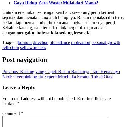
Gaya Hidup Zero Waste: Mulai dari Mana?
Untuk menemukan semangat kembali, seseorang perlu berhenti
sejenak dan menata ulang arah hidupnya. Bukan memaksa diri terus
berlari, tapi memahami dulu ke mana langkah seharusnya pergi.
Sebab terkadang, cara terbaik untuk bergerak maju adalah
dengan
mengakui bahwa kita sedang tersesat.
Tagged:
burnout
direction
life balance
motivation
personal growth
reflection
self awareness
Post navigation
Previous:
Kadang yang Capek Bukan Badannya, Tapi Kepalanya
Next:
Overthinking Itu Seperti Membuka Seratus Tab di Otak
Leave a Reply
Your email address will not be published.
Required fields are
marked
*
Comment
*