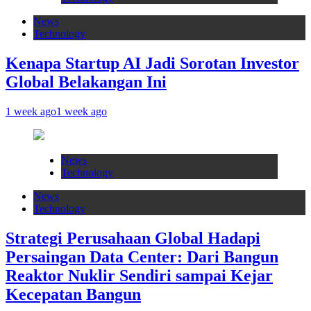
News
Technology
Kenapa Startup AI Jadi Sorotan Investor
Global Belakangan Ini
1 week ago
1 week ago
News
Technology
News
Technology
Strategi Perusahaan Global Hadapi
Persaingan Data Center: Dari Bangun
Reaktor Nuklir Sendiri sampai Kejar
Kecepatan Bangun