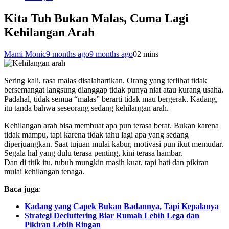
Kita Tuh Bukan Malas, Cuma Lagi
Kehilangan Arah
Mami Monic
9 months ago
9 months ago
0
2 mins
Sering kali, rasa malas disalahartikan. Orang yang terlihat tidak
bersemangat langsung dianggap tidak punya niat atau kurang usaha.
Padahal, tidak semua “malas” berarti tidak mau bergerak. Kadang,
itu tanda bahwa seseorang sedang kehilangan arah.
Kehilangan arah bisa membuat apa pun terasa berat. Bukan karena
tidak mampu, tapi karena tidak tahu lagi apa yang sedang
diperjuangkan. Saat tujuan mulai kabur, motivasi pun ikut memudar.
Segala hal yang dulu terasa penting, kini terasa hambar.
Dan di titik itu, tubuh mungkin masih kuat, tapi hati dan pikiran
mulai kehilangan tenaga.
Baca juga
:
Kadang yang Capek Bukan Badannya, Tapi Kepalanya
Strategi Decluttering Biar Rumah Lebih Lega dan
Pikiran Lebih Ringan