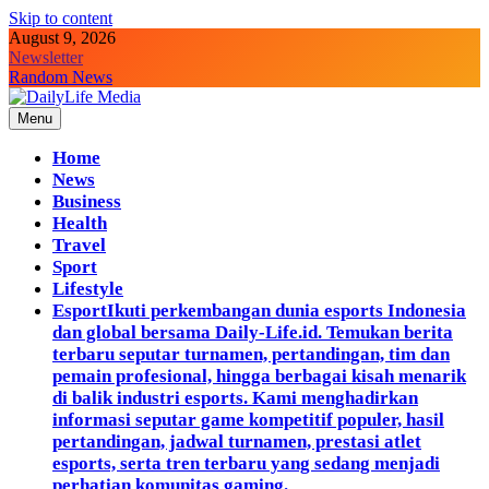
Skip to content
August 9, 2026
Newsletter
Random News
Menu
DailyLife Media
Accurate and Reliable News For Your Needs
Home
News
Business
Health
Travel
Sport
Lifestyle
Esport
Ikuti perkembangan dunia esports Indonesia
dan global bersama Daily-Life.id. Temukan berita
terbaru seputar turnamen, pertandingan, tim dan
pemain profesional, hingga berbagai kisah menarik
di balik industri esports. Kami menghadirkan
informasi seputar game kompetitif populer, hasil
pertandingan, jadwal turnamen, prestasi atlet
esports, serta tren terbaru yang sedang menjadi
perhatian komunitas gaming.