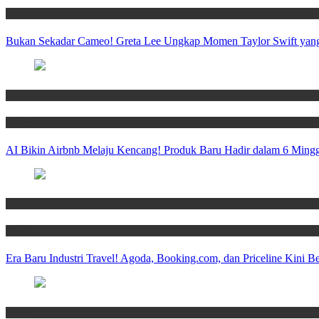
News
Bukan Sekadar Cameo! Greta Lee Ungkap Momen Taylor Swift yang
News
Travel
AI Bikin Airbnb Melaju Kencang! Produk Baru Hadir dalam 6 Mingg
News
Travel
Era Baru Industri Travel! Agoda, Booking.com, dan Priceline Kini 
News