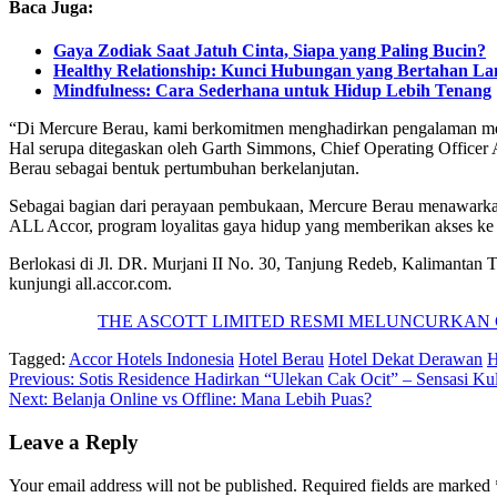
Baca Juga:
Gaya Zodiak Saat Jatuh Cinta, Siapa yang Paling Bucin?
Healthy Relationship: Kunci Hubungan yang Bertahan L
Mindfulness: Cara Sederhana untuk Hidup Lebih Tenang
“Di Mercure Berau, kami berkomitmen menghadirkan pengalaman 
Hal serupa ditegaskan oleh Garth Simmons, Chief Operating Officer
Berau sebagai bentuk pertumbuhan berkelanjutan.
Sebagai bagian dari perayaan pembukaan, Mercure Berau menawarkan
ALL Accor, program loyalitas gaya hidup yang memberikan akses ke 
Berlokasi di Jl. DR. Murjani II No. 30, Tanjung Redeb, Kalimantan Ti
kunjungi all.accor.com.
THE ASCOTT LIMITED RESMI MELUNCURKAN 
Tagged:
Accor Hotels Indonesia
Hotel Berau
Hotel Dekat Derawan
H
Post
Previous:
Sotis Residence Hadirkan “Ulekan Cak Ocit” – Sensasi Ku
Next:
Belanja Online vs Offline: Mana Lebih Puas?
navigation
Leave a Reply
Your email address will not be published.
Required fields are marked