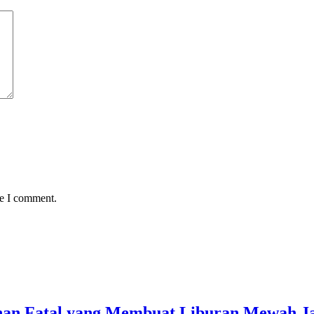
me I comment.
ahan Fatal yang Membuat Liburan Mewah J