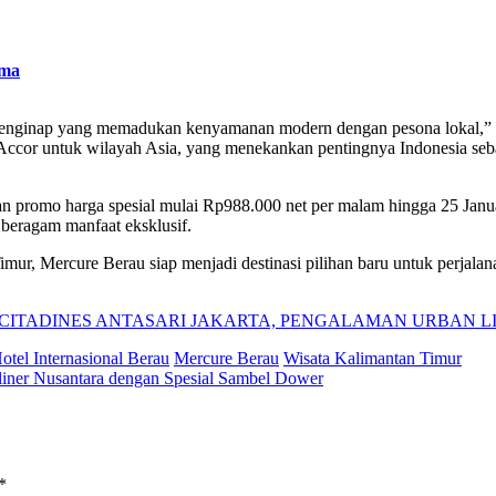
ama
menginap yang memadukan kenyamanan modern dengan pesona lokal,”
 Accor untuk wilayah Asia, yang menekankan pentingnya Indonesia seb
 promo harga spesial mulai Rp988.000 net per malam hingga 25 Janua
beragam manfaat eksklusif.
mur, Mercure Berau siap menjadi destinasi pilihan baru untuk perjalanan
CITADINES ANTASARI JAKARTA, PENGALAMAN URBAN LI
otel Internasional Berau
Mercure Berau
Wisata Kalimantan Timur
liner Nusantara dengan Spesial Sambel Dower
*