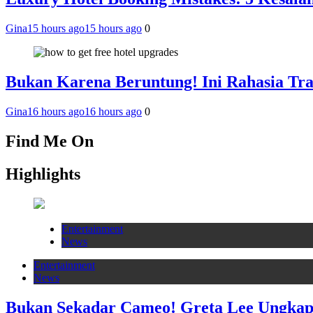
Gina
15 hours ago
15 hours ago
0
Bukan Karena Beruntung! Ini Rahasia T
Gina
16 hours ago
16 hours ago
0
Find Me On
Highlights
Entertainment
News
Entertainment
News
Bukan Sekadar Cameo! Greta Lee Ungkap 