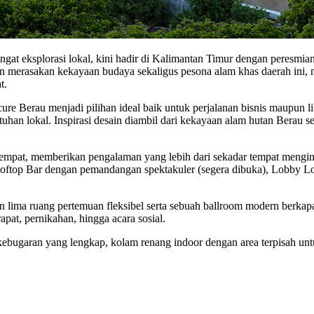
at eksplorasi lokal, kini hadir di Kalimantan Timur dengan peresmian 
in merasakan kekayaan budaya sekaligus pesona alam khas daerah ini
t.
re Berau menjadi pilihan ideal baik untuk perjalanan bisnis maupun libu
an lokal. Inspirasi desain diambil dari kekayaan alam hutan Berau s
etempat, memberikan pengalaman yang lebih dari sekadar tempat mengi
ooftop Bar dengan pemandangan spektakuler (segera dibuka), Lobby Lo
ima ruang pertemuan fleksibel serta sebuah ballroom modern berkapas
apat, pernikahan, hingga acara sosial.
as kebugaran yang lengkap, kolam renang indoor dengan area terpisah u