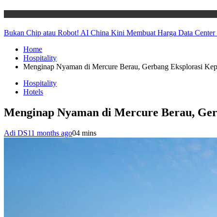
Technology
Bukan Chip atau Robot! AI China Kini Membuat Harga Data Center
Home
Hospitality
Menginap Nyaman di Mercure Berau, Gerbang Eksplorasi Ke
Hospitality
Hotels
Menginap Nyaman di Mercure Berau, Ger
Adi DS
11 months ago
0
4 mins