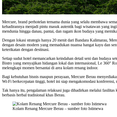
Mercure, brand perhotelan ternama dunia yang selalu membawa semang
kehadirannya menjadi pintu masuk autentik bagi wisatawan yang ing
mendunia hingga danau, pantai, dan ragam ikon budaya yang memika
Dengan lokasi strategis hanya 20 menit dari Bandara Kalimarau, Mercu
dengan desain modern yang memadukan nuansa hangat kayu dan sentuh
keterikatan dengan destinasi.
Setiap sudut hotel memancarkan keindahan detail seni dan budaya s
Bistro yang menyajikan hidangan lokal dan internasional, Le 360° R
melengkapi momen bersantai di area kolam renang indoor.
Bagi kebutuhan bisnis maupun perayaan, Mercure Berau menyediakan l
Wi-Fi berkecepatan tinggi, hotel ini siap mengakomodasi konferensi, r
Tak hanya itu, pengalaman relaksasi juga dihadirkan melalui fasilit
berbasis herbal tradisional khas Berau.
Kolam Renang Mercure Berau – sumber foto Istimewa