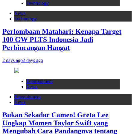
Technology
News
Technology
Perlombaan Matahari: Kenapa Target
100 GW PLTS Indonesia Jadi
Perbincangan Hangat
2 days ago
2 days ago
Entertainment
News
Entertainment
News
Bukan Sekadar Cameo! Greta Lee
Ungkap Momen Taylor Swift yang
Mengubah Cara Pandangnya tentang