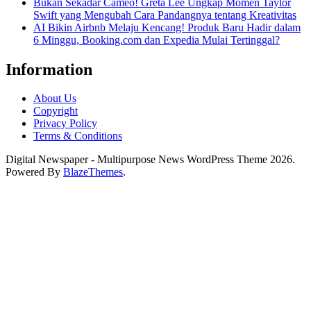
Bukan Sekadar Cameo! Greta Lee Ungkap Momen Taylor
Swift yang Mengubah Cara Pandangnya tentang Kreativitas
AI Bikin Airbnb Melaju Kencang! Produk Baru Hadir dalam
6 Minggu, Booking.com dan Expedia Mulai Tertinggal?
Information
About Us
Copyright
Privacy Policy
Terms & Conditions
Digital Newspaper - Multipurpose News WordPress Theme 2026.
Powered By
BlazeThemes
.