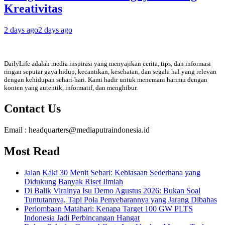
Kreativitas
2 days ago
2 days ago
DailyLife adalah media inspirasi yang menyajikan cerita, tips, dan informasi
ringan seputar gaya hidup, kecantikan, kesehatan, dan segala hal yang relevan
dengan kehidupan sehari-hari. Kami hadir untuk menemani harimu dengan
konten yang autentik, informatif, dan menghibur.
Contact Us
Email : headquarters@mediaputraindonesia.id
Most Read
Jalan Kaki 30 Menit Sehari: Kebiasaan Sederhana yang
Didukung Banyak Riset Ilmiah
Di Balik Viralnya Isu Demo Agustus 2026: Bukan Soal
Tuntutannya, Tapi Pola Penyebarannya yang Jarang Dibahas
Perlombaan Matahari: Kenapa Target 100 GW PLTS
Indonesia Jadi Perbincangan Hangat