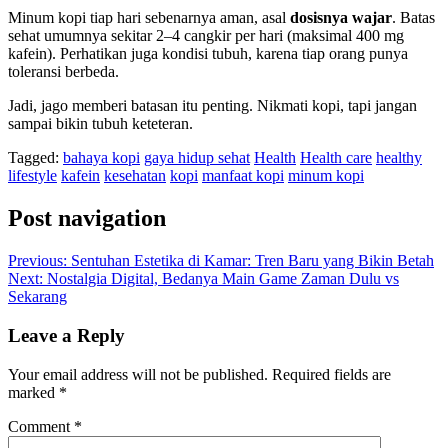
Minum kopi tiap hari sebenarnya aman, asal
dosisnya wajar
. Batas
sehat umumnya sekitar 2–4 cangkir per hari (maksimal 400 mg
kafein). Perhatikan juga kondisi tubuh, karena tiap orang punya
toleransi berbeda.
Jadi, jago memberi batasan itu penting. Nikmati kopi, tapi jangan
sampai bikin tubuh keteteran.
Tagged:
bahaya kopi
gaya hidup sehat
Health
Health care
healthy
lifestyle
kafein
kesehatan
kopi
manfaat kopi
minum kopi
Post navigation
Previous:
Sentuhan Estetika di Kamar: Tren Baru yang Bikin Betah
Next:
Nostalgia Digital, Bedanya Main Game Zaman Dulu vs
Sekarang
Leave a Reply
Your email address will not be published.
Required fields are
marked
*
Comment
*