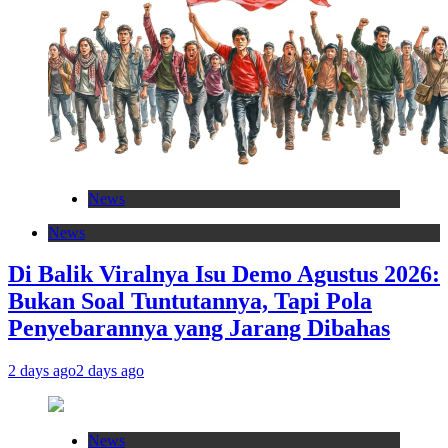
News
News
Di Balik Viralnya Isu Demo Agustus 2026:
Bukan Soal Tuntutannya, Tapi Pola
Penyebarannya yang Jarang Dibahas
2 days ago
2 days ago
News